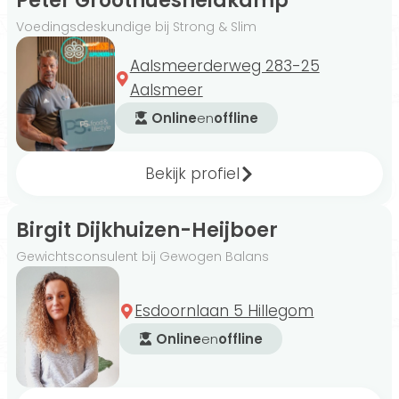
Peter Groothuesheidkamp
Voedingsdeskundige bij Strong & Slim
Aalsmeerderweg 283-25
Aalsmeer
Online
en
offline
Bekijk profiel
Birgit Dijkhuizen-Heijboer
Gewichtsconsulent bij Gewogen Balans
Esdoornlaan 5 Hillegom
Online
en
offline