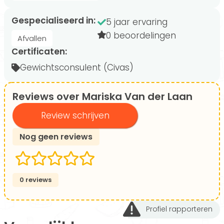
Gespecialiseerd in:
5 jaar ervaring
0 beoordelingen
Afvallen
Certificaten:
Gewichtsconsulent (Civas)
Reviews over Mariska Van der Laan
Review schrijven
Nog geen reviews
0 reviews
Profiel rapporteren