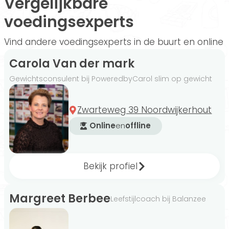
Vergelijkbare
voedingsexperts
Vind andere voedingsexperts in de buurt en online
Carola Van der mark
Gewichtsconsulent bij PoweredbyCarol slim op gewicht
Zwarteweg 39 Noordwijkerhout
Online
en
offline
Bekijk profiel
Margreet Berbee
Leefstijlcoach bij Balanzee