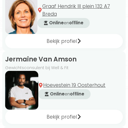
Graaf Hendrik III plein 132 A7
Breda
Online
en
offline
Bekijk profiel
Jermaine Van Amson
Gewichtsconsulent bij Well & Fit
Hoevestein 19 Oosterhout
Online
en
offline
Bekijk profiel