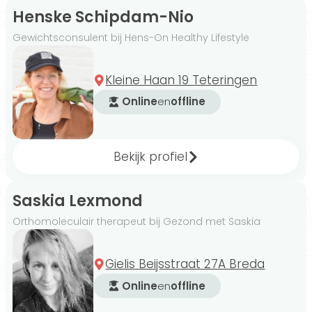
Henske Schipdam-Nio
Gewichtsconsulent bij Hens-On Healthy Lifestyle
Kleine Haan 19 Teteringen
Online
en
offline
Bekijk profiel
Saskia Lexmond
Orthomoleculair therapeut bij Gezond met Saskia
Gielis Beijsstraat 27A Breda
Online
en
offline