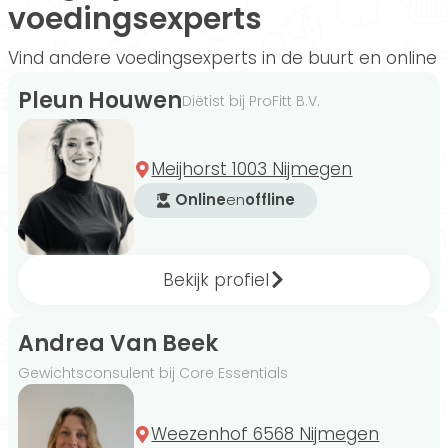
voedingsexperts
Vind andere voedingsexperts in de buurt en online
Pleun Houwen
Diëtist bij ProFitt B.V.
Meijhorst 1003 Nijmegen
Online
en
offline
Bekijk profiel
Andrea Van Beek
Gewichtsconsulent bij Core Essentials
Weezenhof 6568 Nijmegen