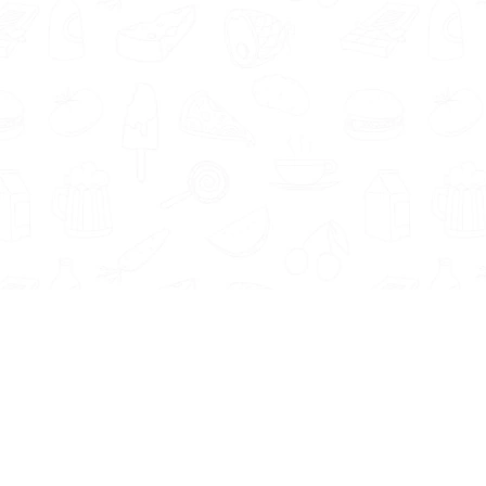
Informatie
Onze Tools
Over ons
BMI berekenen
Artikelen
Caloriebehoefte berekenen
Nieuws
Ideale gewicht berekenen