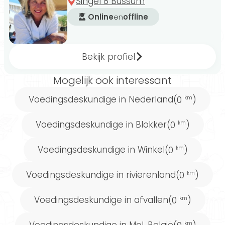
Singel 8 Bussum
Online
en
offline
Bekijk profiel
Mogelijk ook interessant
Voedingsdeskundige in Nederland
(0
)
km
Voedingsdeskundige in Blokker
(0
)
km
Voedingsdeskundige in Winkel
(0
)
km
Voedingsdeskundige in rivierenland
(0
)
km
Voedingsdeskundige in afvallen
(0
)
km
Voedingsdeskundige in Mol, België
km