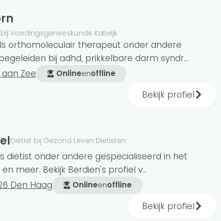
orn
 bij Voedingsgeneeskunde Katwijk
als orthomoleculair therapeut onder andere
begeleiden bij adhd, prikkelbare darm syndr...
k aan Zee
Online
en
offline
Bekijk profiel
el
Diëtist bij Gezond Leven Dietisten
s diëtist onder andere gespecialiseerd in het
 en meer. Bekijk Berdien's profiel v...
26 Den Haag
Online
en
offline
Bekijk profiel