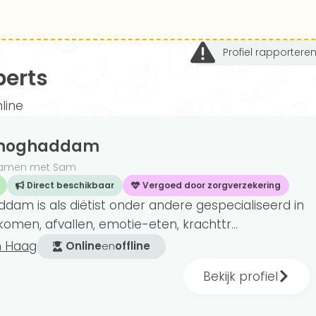
Profiel rapportere
perts
line
imoghaddam
jk Samen met Sam
Direct beschikbaar
Vergoed door zorgverzekering
m is als diëtist onder andere gespecialiseerd in
omen, afvallen, emotie-eten, krachttr...
n Haag
Online
en
offline
Bekijk profiel