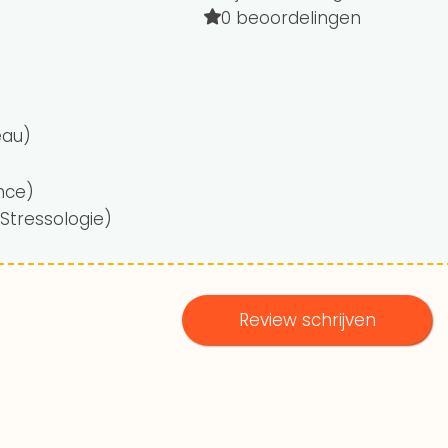
0 beoordelingen
eau)
nce)
Stressologie)
Review schrijven