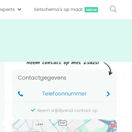
xperts
Eetschema's op maat
NIEUW
gsexpert zoeken
en op locatie
erekenen
hing tool
Neem contact op met Zsuzsi
oedingsexperts
rekenen
Contactgegevens
rekenen
ijf aanmelden
Telefoonnummer
ggen
Neem vrijblijvend contact op