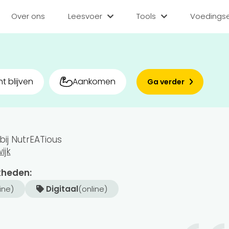
Over ons
Leesvoer
Tools
Voedingse
Categorieën
Tools
Voedin
Diëten
BMI berekenen
Zoek
t blijven
Aankomen
Ga verder
Gezond leven
Caloriebehoefte b
Matc
Voor v
Medisch
Ideale gewicht be
ij NutrEATious
Sporten
Calorieverbruik be
Bedr
ijk
Quiz
Voeding
Inlo
kheden:
line)
Digitaal
(online)
Voedingsstoffen
Hoe gezond eet jij?