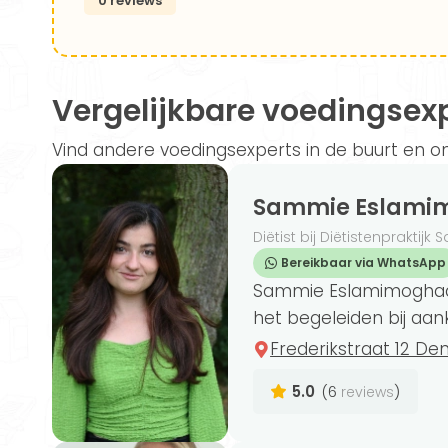
0 reviews
Vergelijkbare voedingsex
Vind andere voedingsexperts in de buurt en on
Sammie Eslam
Diëtist bij Diëtistenprakti
Bereikbaar via WhatsApp
Sammie Eslamimoghadda
het begeleiden bij aank
Frederikstraat 12 De
5.0
(6
)
reviews