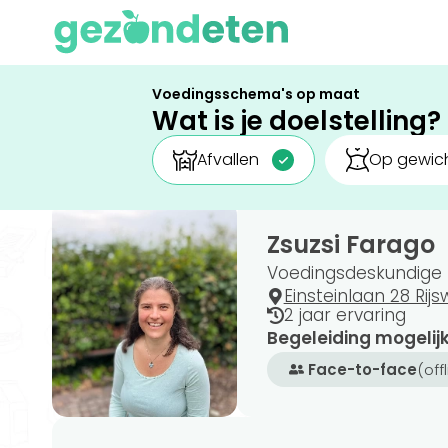
Voedingsschema's op maat
Wat is je doelstelling?
Afvallen
Op gewich
Zsuzsi Farago
Voedingsdeskundige b
Einsteinlaan 28 Rijsw
2 jaar ervaring
Begeleiding mogelij
Face-to-face
(off