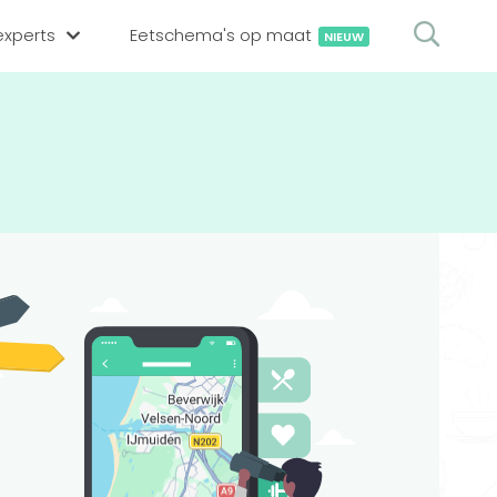
xperts
Eetschema's op maat
NIEUW
gsexpert zoeken
en op locatie
erekenen
hing tool
oedingsexperts
rekenen
rekenen
ijf aanmelden
ggen