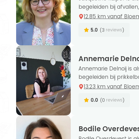
begeleiden bij afvallen,
12.85 km vanaf Blo
Wist je dat...
5.0
(3
)
reviews
…een kennismaking is altijd gratis als j
bieden we je de gelegenheid om te kijke
je past.
Annemarie Delno
Annemarie Delnoij is al
begeleiden bij prikkel
13.23 km vanaf Bloe
0.0
(0
)
reviews
Voedingsschema
Nieuw
Bodile Overdeve
Ontvang elke week een nieuw voedingsschem
caloriebehoefte. Inclusief wekelijkse boodsch
Bodile Overdevest is al