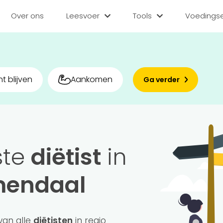
Over ons
Leesvoer
Tools
Voedingse
Categorieën
Tools
Voedin
Diëten
BMI berekenen
Zoek
t blijven
Aankomen
Ga verder
Gezond leven
Caloriebehoefte b
Matc
Voor v
Medisch
Ideale gewicht be
Sporten
Calorieverbruik be
Bedr
ste
diëtist
in
Quiz
Voeding
Inlo
mendaal
Voedingsstoffen
Hoe gezond eet jij?
van alle
diëtisten
in regio