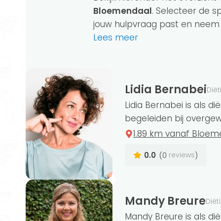
Bloemendaal
. Selecteer de sp
jouw hulpvraag past en neem di
Lees meer
Lidia Bernabei
Diët
Wil jij graag werken aan je eetpatroon
Lidia Bernabei is als d
Dan kan begeleiding van een diëtist een
begeleiden bij overgewic
voeding en kan je
voedingsadvies op 
1.89 km vanaf Bloem
gedragsverandering of een
persoonli
0.0
(0
)
reviews
Sommige diëtisten bieden groepsbegele
Mandy Breure
Diët
begeleiding? Dan werk je in een groep 
Mandy Breure is als di