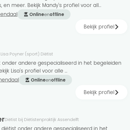
eren.
 en meer. Bekijk Mandy's profiel voor all...
mendaal
Online
en
offline
Bekijk profiel
leiding. Kies je voor een individuele aanpak en
ed?
’ Je kunt tot 3 behandelingen vergoed
n aanvullende verzekering kun je meer
diëtist
j Lisa Poyner (sport) Diëtist
ist onder andere gespecialiseerd in het begeleiden
ijk Lisa's profiel voor alle ...
mendaal
Online
en
offline
Bekijk profiel
tisten. Ben je op zoek naar online begeleiding?
In Bloemendaal hebben we 8 diëtisten die
ergewicht, sportvoeding, afvallen, diabetes en
er
grijk om een diëtist te vinden die
Diëtist bij Diëtistenpraktijk Assendelft
jij ondersteuning nodig hebt.
s diëtist onder andere gespecialiseerd in het