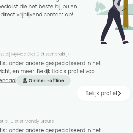
ecialist die het beste bij jou en
rect vrijblijvend contact op!
ist bij MyMediDiet Diëtistenpraktijk
 of gewicht of heb jij een medische aandoening?
iëtist onder andere gespecialiseerd in het
 goede keuze zijn. Een diëtist weet alles over
ht, en meer. Bekijk Lidia's profiel voo...
maat
geven. Ook kunnen diëtisten je helpen bij
endaal
Online
en
offline
jk voedingsschema
voor je samenstellen.
Bekijk profiel
iding aan. Kies je voor deze vorm van
ist bij Diëtist Mandy Breure
aan je gezondheidsdoelen. Hierdoor heb je
ëtist onder andere gespecialiseerd in het