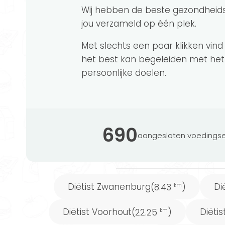
Wil je graag werken aan je gezond
Wij hebben de beste gezondheid
bepalen welke diëtist je het bes
jou verzameld op één plek.
om een diëtist te vinden die goed b
Met slechts een paar klikken vind
het best kan begeleiden met het
persoonlijke doelen.
690
aangesloten voedingse
Diëtist Zwanenburg
Di
(8.43
)
km
Diëtist Voorhout
Diëtis
(22.25
)
km