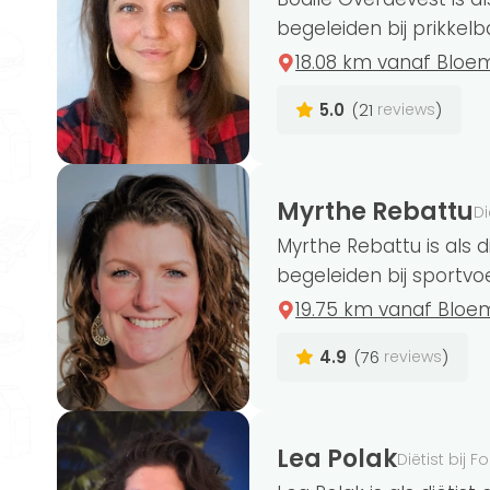
begeleiden bij prikkel
Elke week een nieuw voedingsschema op
18.08 km vanaf Bloe
5.0
(21
)
reviews
Meer informatie
Powered by FitChef
Myrthe Rebattu
Di
Myrthe Rebattu is als d
begeleiden bij sportvoed
19.75 km vanaf Blo
De titel ‘diëtist’ is beschermd. Dat bet
opleiding Voeding & Diëtetiek af te ron
4.9
(76
)
reviews
kwaliteitsgeregistreerde diëtist
? Dan 
bij de beroepsvereniging
. 3 diëtisten 
Nederlandse Vereniging van Diëtisten.
Lea Polak
Diëtist bij 