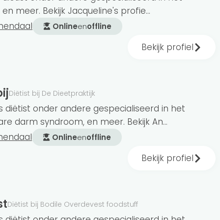
 en meer. Bekijk Jacqueline's profie...
emendaal
Online
en
offline
Bekijk profiel
e een diëtist benadert via Gezondeten.nl. Zo
n of de door jou uitgekozen diëtist ook echt bij
ij
Diëtist bij De Dieetpraktijk
s diëtist onder andere gespecialiseerd in het
bare darm syndroom, en meer. Bekijk An...
mendaal
Online
en
offline
Bekijk profiel
's op
maat
st
a op basis van je persoonlijke macro- en
Diëtist bij Bodile Overdevest foodstuff
appenlijst.
s diëtist onder andere gespecialiseerd in het