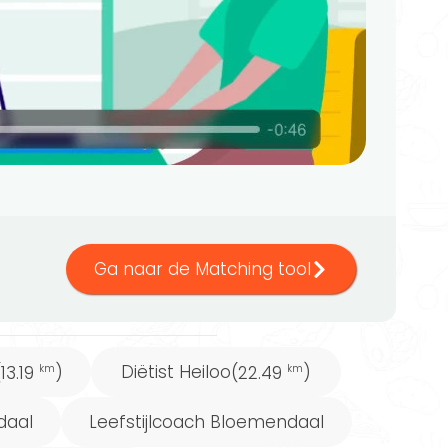
Ga naar de Matching tool
Diëtist Heiloo
(13.19
)
(22.49
)
km
km
daal
Leefstijlcoach Bloemendaal