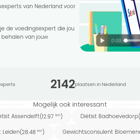
heidsdoelen. Maar vind je het lastig om te
sexperts van Nederland voor
te kan helpen? Gebruik onze
gratis Matching tool
ij je past.
 je de voedingsexpert die jou
 behalen van jouw
2142
xperts
plaatsen in Nederland
Mogelijk ook interessant
ëtist Assendelft
Diëtist Badhoevedorp
(12.97
)
km
t Leiden
Gewichtsconsulent Bloemen
(28.48
)
km