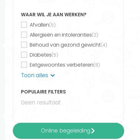
WAAR WIL JE AAN WERKEN?
Afvallen
(5)
Allergieën en intoleranties
(2)
Behoud van gezond gewicht
(4)
Diabetes
(5)
Eetgewoontes verbeteren
(8)
Eetstoornissen
Toon alles
(1)
Meer informatie
Emotie-eten
(1)
POPULAIRE FILTERS
Energieniveau verhogen
(3)
Powered by FitChef
Geen resultaat
Gezond eetpatroon
(5)
Gezonde keuzes maken
(8)
Gezonde leefstijl
(4)
Online begeleiding
Hart- en vaatziekten
(4)