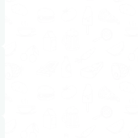
Meer bewegen
(2)
Ondergewicht
(2)
Overgewicht
(3)
Routines ontwikkelen
(4)
Slaappatroon verbeteren
(3)
Voeding bij chronische ziekte
(1)
Voeding bij ziekte
(3)
Voeding voor sporters
(2)