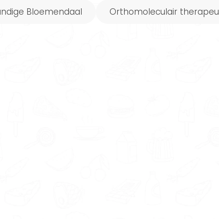
undige Bloemendaal
Orthomoleculair therape