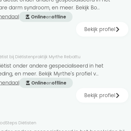
bare darm syndroom, en meer. Bekijk Bo...
 maat!
mendaal
Online
en
offline
Bekijk profiel
ëtist bij Diëtistenpraktijk Myrthe Rebattu
iëtist onder andere gespecialiseerd in het
ing, en meer. Bekijk Myrthe's profiel v...
emendaal
Online
en
offline
ekent dat het wettelijk verplicht is om de HBO-
den. Ben je op zoek naar een
Bekijk profiel
wil je begeleiding van een
diëtist aangesloten
in Bloemendaal zijn onderdeel van de
FoodSteps Diëtisten