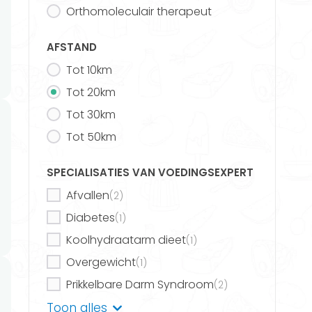
Orthomoleculair therapeut
Vind jouw ideale voedingsexpert
AFSTAND
Deel dit artikel
Tot 10km
Tot 20km
Tot 30km
Tot 50km
Nieuw
SPECIALISATIES VAN VOEDINGSEXPERT
Voedingsschema's
Afvallen
(2)
op maat
Diabetes
(1)
Gezond eten was nog nooit zo
Koolhydraatarm dieet
(1)
eenvoudig!
Overgewicht
(1)
Prikkelbare Darm Syndroom
(2)
Sportvoeding
Toon alles
(2)