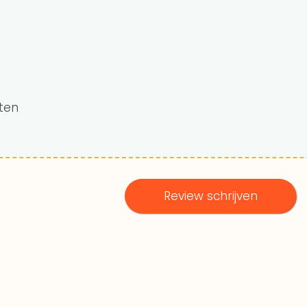
sten
Review schrijven