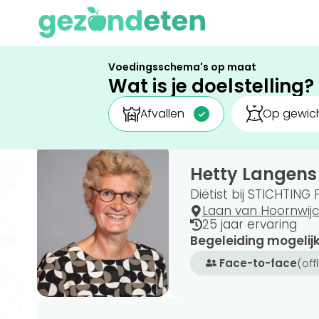
Voedingsschema's op maat
Wat is je doelstelling?
Afvallen
Op gewich
Hetty Langens
Diëtist bij STICHTING
Laan van Hoornwij
25 jaar ervaring
Begeleiding mogelij
Face-to-face
(off