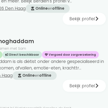
 en meer. Bekijk Berdien's profiel v...
26 Den Haag
Online
en
offline
Bekijk profiel
imoghaddam
jk Samen met Sam
Direct beschikbaar
Vergoed door zorgverzekering
m is als diëtist onder andere gespecialiseerd in
omen, afvallen, emotie-eten, krachttr...
n Haag
Online
en
offline
Bekijk profiel