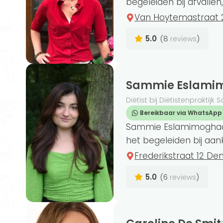
begeleiden bij afvallen,
Van Hoytemastraat 
5.0
(8
)
reviews
Sammie Eslam
Diëtist bij Diëtistenprakti
Bereikbaar via WhatsApp
Sammie Eslamimoghadda
het begeleiden bij aank
Frederikstraat 12 De
5.0
(6
)
reviews