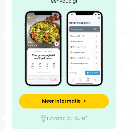
eenvoudig!
Meer informatie
Powered by FitChef