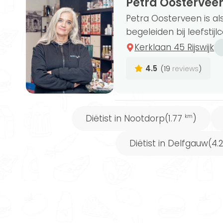
Petra Oostervee
Petra Oosterveen is al
begeleiden bij leefstijl
Kerklaan 45 Rijswijk
4.5
(19
)
reviews
Diëtist in Nootdorp
(1.77
)
km
Diëtist in Delfgauw
(4.