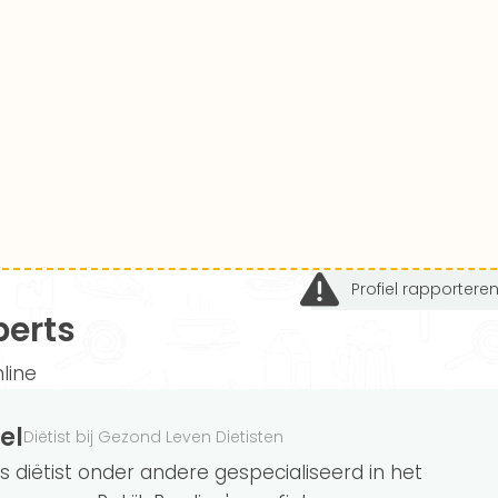
Profiel rapportere
perts
line
el
Diëtist bij Gezond Leven Dietisten
s diëtist onder andere gespecialiseerd in het