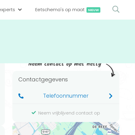
xperts
Eetschema's op maat
NIEUW
gsexpert zoeken
en op locatie
erekenen
hing tool
Neem contact op met Hetty
oedingsexperts
rekenen
Contactgegevens
rekenen
ijf aanmelden
Telefoonnummer
ggen
Neem vrijblijvend contact op