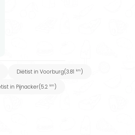
Diëtist in Voorburg
(3.81
)
km
tist in Pijnacker
(5.2
)
km