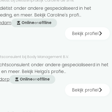
Diëtist bij Dietistenpraktijk Caroline de Smit
 diëtist onder andere gespecialiseerd in het
ding, en meer. Bekijk Caroline's profi...
endam
Online
en
offline
Bekijk profiel
tsconsulent bij Body Management B.V.
wichtsconsulent onder andere gespecialiseerd in het
 en meer. Bekijk Helga's profie...
tdorp
Online
en
offline
Bekijk profiel