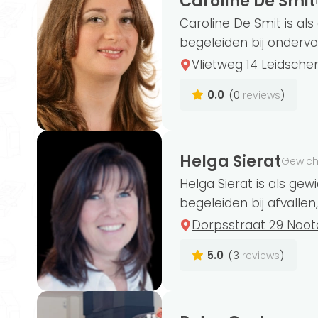
Caroline De Smit
Caroline De Smit is als
begeleiden bij ondervoe
Vlietweg 14 Leidsch
0.0
(0
)
reviews
Helga Sierat
Gewich
Helga Sierat is als ge
begeleiden bij afvallen,
Dorpsstraat 29 Noo
5.0
(3
)
reviews