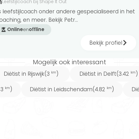
n
Leefstijlcoach bij Shape It Out
s leefstijlcoach onder andere gespecialiseerd in het
coaching, en meer. Bekijk Petr...
Online
en
offline
Bekijk profiel
Mogelijk ook interessant
Diëtist in Rijswijk
Diëtist in Delft
(3
)
(3.42
)
km
km
Diëtist in Leidschendam
Dië
23
)
(4.82
)
km
km