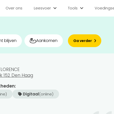
Over ons
Leesvoer
Tools
Voedingse
Categorieën
Tools
Voedin
Diëten
BMI berekenen
Zoek
t blijven
Aankomen
Ga verder
Gezond leven
Caloriebehoefte b
Matc
Voor v
Medisch
Ideale gewicht be
 FLORENCE
Sporten
Calorieverbruik be
Bedr
ck 152 Den Haag
Quiz
Voeding
Inlo
kheden:
line)
Digitaal
(online)
Voedingsstoffen
Hoe gezond eet jij?