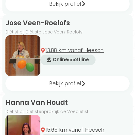
Bekijk profiel
beperking en sportvoeding. Het is belangrijk
om een diëtist te vinden die gespecialiseerd is
in het gebied waarin jij ondersteuning nodig
Jose Veen-Roelofs
hebt.
Diëtist bij Diëtiste Jose Veen-Roelofs
13.88 km vanaf Heesch
Wist je dat...
Online
en
offline
…een kennismaking is altijd gratis als je een
diëtist benadert via Gezondeten.nl. Zo bieden
we je de gelegenheid om te kijken of de door
Bekijk profiel
jou uitgekozen diëtist ook echt bij je past.
Hanna Van Houdt
Voedingsschema's op
Diëtist bij Diëtistenpraktijk de Voedietist
maat
15.65 km vanaf Heesch