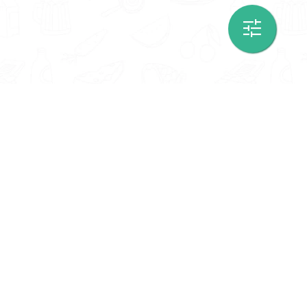
Informatie
Onze Tools
Over ons
BMI berekenen
Artikelen
Caloriebehoefte berekenen
Nieuws
Ideale gewicht berekenen
Antwoorden
Calorieverbruik berekenen
Contact
Algemene voorwaarden
Privacy beleid
Voedingsexpert Zoeken
Voor Bedrijven