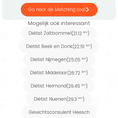
jouw regio zijn ook andere voedingsexperts
aangesloten. Zoals
gewichtsconsulent Heesch
,
Ga naar de Matching tool
leefstijlcoach Heesch
,
voedingsdeskundige
Mogelijk ook interessant
Heesch
of
orthomoleculair therapeut Heesch
.
Diëtist Zaltbommel
(21.12
)
km
Wil je graag werken aan je
Diëtist Beek en Donk
(22.51
)
km
gezondheidsdoelen. Maar vind
je het lastig om te bepalen
Diëtist Nijmegen
(25.05
)
km
welke diëtist je het beste kan
Diëtist Middelaar
(26.72
)
km
helpen? Gebruik onze
gratis
Matching tool
om een diëtist
Diëtist Helmond
(29.45
)
km
te vinden die goed bij je past.
Diëtist Nuenen
(29.3
)
km
Gewichtsconsulent Heesch