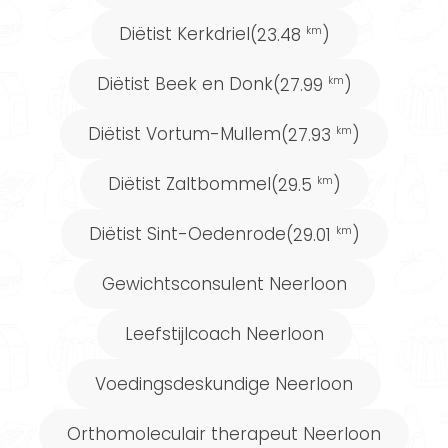
Diëtist Kerkdriel
(23.48
)
km
Diëtist Beek en Donk
(27.99
)
km
Diëtist Vortum-Mullem
(27.93
)
km
Diëtist Zaltbommel
(29.5
)
km
Diëtist Sint-Oedenrode
(29.01
)
km
Gewichtsconsulent Neerloon
Leefstijlcoach Neerloon
Voedingsdeskundige Neerloon
Orthomoleculair therapeut Neerloon