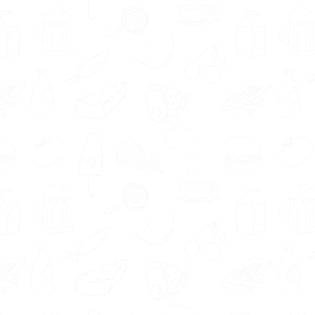
Standdaarbuiten
,
leefstijlcoach
Standdaarbuiten
,
voedingsdeskundige
Standdaarbuiten
of
orthomoleculair therapeut
Standdaarbuiten
.
Wil je graag werken aan je
gezondheidsdoelen. Maar vind
je het lastig om te bepalen
welke diëtist je het beste kan
helpen? Gebruik onze
gratis
Matching tool
om een diëtist
te vinden die goed bij je past.