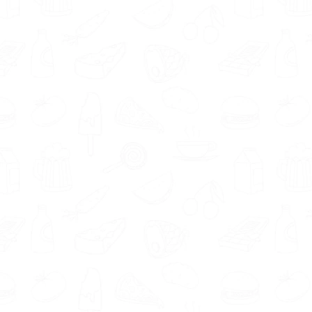
aangesloten bij de beroepsvereniging
. 2
diëtisten in Standdaarbuiten zijn onderdeel van
de Nederlandse Vereniging van Diëtisten.
Natuurlijk wil jij je gezondheidsdoelen behalen.
Daarom wil je zeker weten dat je een klik hebt
met je diëtist. Iedere diëtist is anders. Onze
aangesloten diëtisten in regio Standdaarbuiten
beschrijven zichzelf en hun aanpak als
betrokken en praktisch.
Twijfel je of een diëtist je goed kan helpen? In
jouw regio zijn ook andere voedingsexperts
aangesloten. Zoals
gewichtsconsulent