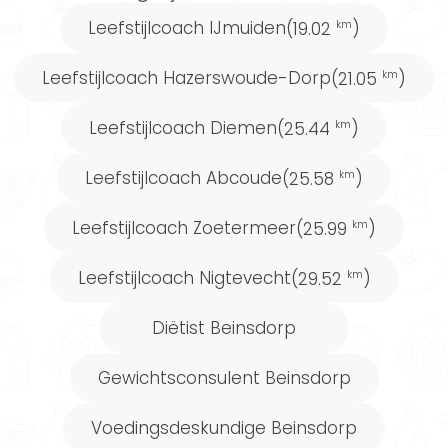
ontwikkelen van een gezondere levensstijl. Vind
Leefstijlcoach IJmuiden
(19.02
)
km
een leefstijlcoach die past bij jouw persoonlijke
Leefstijlcoach Hazerswoude-Dorp
(21.05
)
km
behoeften en doelen. Zo vergroot je je kans op
succes.
Leefstijlcoach Diemen
(25.44
)
km
Leefstijlcoach Abcoude
(25.58
)
km
Voel je je comfortabeler bij begeleiding door
een andere voedingsexpert? Bekijk dan ons
Leefstijlcoach Zoetermeer
(25.99
)
km
uitgebreide aanbod eens;
diëtist Beinsdorp
,
Leefstijlcoach Nigtevecht
(29.52
)
km
gewichtsconsulent Beinsdorp
,
voedingsdeskundige Beinsdorp
of
Diëtist Beinsdorp
orthomoleculair therapeut Beinsdorp
.
Gewichtsconsulent Beinsdorp
Wist je dat...
Voedingsdeskundige Beinsdorp