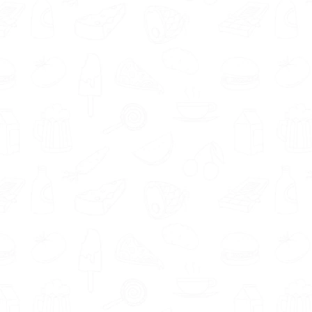
Elke week een nieuw voedingsschema
op maat!
Meer informatie
Powered by FitChef
Coaches die lid zijn van de Beroepsvereniging
Leefstijlcoaches Nederland (BLCN) moeten
voldoen aan bepaalde criteria. Zo moet een
leefstijlcoach onder andere een erkende HBO
of WO opleiding hebben afgerond en een
erkende leefstijlopleiding hebben gevolgd.