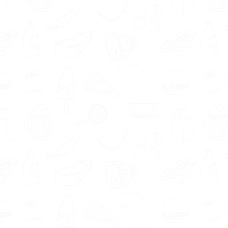
Afhankelijk van jouw gezondheidsdoelen kan
een leefstijlcoach in Hardenberg verschillende
methoden gebruiken. Denk aan het opstellen
van een persoonlijk voedingsschema of
sportschema, ademhalingsoefeningen,
zingeving oefeningen of meditatie.
Het is belangrijk dat je een leefstijlcoach in
Hardenberg vindt die jou optimaal kan helpen.
Daarom wil je rekening houden met de
specialisaties die de coach heeft. De
aangesloten leefstijlcoaches in regio
Hardenberg hebben uiteenlopende
specialisaties. Waaronder leefstijlcoaching.