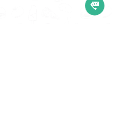
Informatie
Onze Tools
Over ons
BMI berekenen
Artikelen
Caloriebehoefte berekenen
Nieuws
Ideale gewicht berekenen
Antwoorden
Calorieverbruik berekenen
Contact
Algemene voorwaarden
Privacy beleid
Voedingsexpert Zoeken
Voor Bedrijven