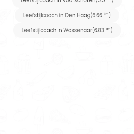
Leefstijlcoach in Voorschoten
(5.5
)
Leefstijlcoach in Den Haag
(6.66
)
km
Leefstijlcoach in Wassenaar
(6.83
)
km