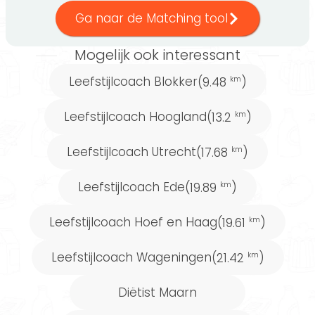
behoeften en doelen. Zo vergroot je je kans op
Ga naar de Matching tool
succes.
Mogelijk ook interessant
Leefstijlcoach Blokker
(9.48
)
km
Voel je je comfortabeler bij begeleiding door
Leefstijlcoach Hoogland
(13.2
)
km
een andere voedingsexpert? Bekijk dan ons
uitgebreide aanbod eens;
diëtist Maarn
,
Leefstijlcoach Utrecht
(17.68
)
km
gewichtsconsulent Maarn
of
voedingsdeskundige Maarn
.
Leefstijlcoach Ede
(19.89
)
km
Leefstijlcoach Hoef en Haag
(19.61
)
km
Wist je dat...
Leefstijlcoach Wageningen
(21.42
)
km
…je standaard een gratis kennismaking krijgt
als je een leefstijlcoach benadert via
Diëtist Maarn
Gezondeten.nl. Zo heb jij de mogelijkheid om in