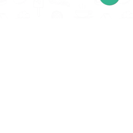
Informatie
Onze Tools
Over ons
BMI berekenen
Artikelen
Caloriebehoefte berekenen
Nieuws
Ideale gewicht berekenen
Antwoorden
Calorieverbruik berekenen
Contact
Algemene voorwaarden
Privacy beleid
Voedingsexpert Zoeken
Voor Bedrijven
Zoeken op locatie
Bedrijf aanmelden