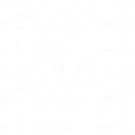
of een vrouw? En naar welke
specialisaties ben je op zoek?
De titel ‘orthomoleculair therapeut’ is niet
beschermd. Hierdoor mag iedereen zichzelf
deze titel toekennen. Toch zijn er wel degelijk
diverse
opleidingen tot orthomoleculair
therapeut
. Bijvoorbeeld voeding en diëtetiek,
sportkunde, natuurgeneeskundig therapeut,
ortho health foundation en orthomoleculaire
geneeskunde. Al onze aangesloten
orthomoleculair therapeuten hebben een
opleiding gevolgd.