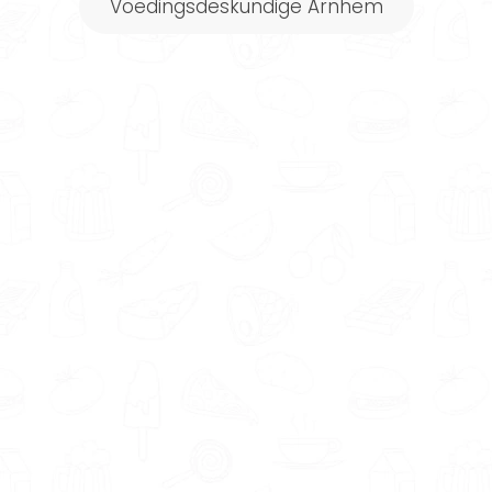
Voedingsdeskundige Arnhem
boodschappenlijst.
Elke week een nieuw voedingsschema
op maat!
Meer informatie
Powered by FitChef
Wanneer je gebruik maakt van
onze
gratis Matching tool
kun
je aangeven wat je belangrijk
vindt. Zoek je een therapeut in
de buurt of online? Word je
liever begeleid door een man