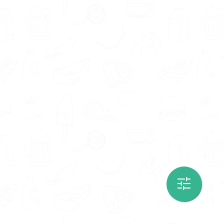
Wil je zeker weten dat je met een
erkende
orthomoleculaire therapeut
te maken hebt?
Ga dan op zoek naar een therapeut met een
keurmerk. Deze keurmerken worden
uitgedeeld door de Maatschappij ter
Bevordering van de Orthomoleculaire
Geneeskunde (MBOG).
Ben jij op zoek naar een
orthomoleculair
therapeut met een specialisatie
? Dan ben je
hier op de juiste plek. Orthomoleculair
therapeuten in regio Arnhem hebben onder
meer de volgende specialisaties; maag- en
darmziekten.