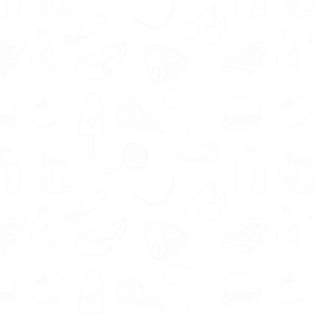
of een vrouw? En naar welke
specialisaties ben je op zoek?
De titel ‘orthomoleculair therapeut’ is niet
beschermd. Hierdoor mag iedereen zichzelf
deze titel toekennen. Toch zijn er wel degelijk
diverse
opleidingen tot orthomoleculair
therapeut
. Bijvoorbeeld natuurgeneeskundig
therapeut, ortho health foundation,
sportkunde, orthomoleculaire geneeskunde en
klinische psycho-neuro-immunologie. Al onze
aangesloten orthomoleculair therapeuten
hebben een opleiding gevolgd.