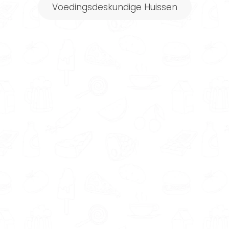
Voedingsdeskundige Huissen
boodschappenlijst.
Elke week een nieuw voedingsschema
op maat!
Meer informatie
Powered by FitChef
Wanneer je gebruik maakt van
onze
gratis Matching tool
kun
je aangeven wat je belangrijk
vindt. Zoek je een therapeut in
de buurt of online? Word je
liever begeleid door een man