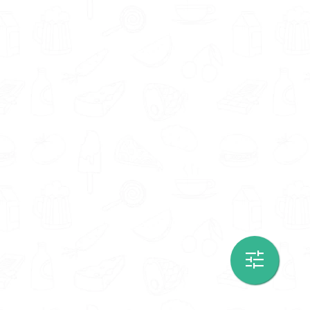
Wil je zeker weten dat je met een
erkende
orthomoleculaire therapeut
te maken hebt?
Ga dan op zoek naar een therapeut met een
keurmerk. Deze keurmerken worden
uitgedeeld door de Maatschappij ter
Bevordering van de Orthomoleculaire
Geneeskunde (MBOG).
Ben jij op zoek naar een
orthomoleculair
therapeut met een specialisatie
? Dan ben je
hier op de juiste plek. Orthomoleculair
therapeuten in regio Huissen hebben onder
meer de volgende specialisaties; maag- en
darmziekten.