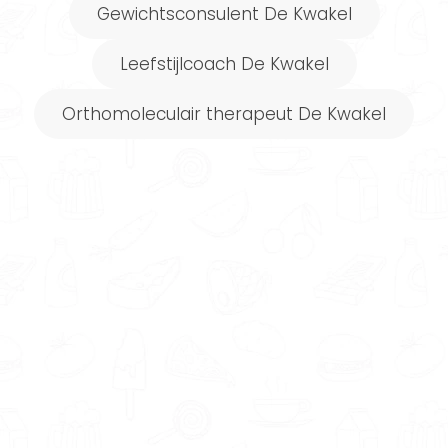
Gewichtsconsulent De Kwakel
Elke week een nieuw voedingsschema
op maat!
Leefstijlcoach De Kwakel
Orthomoleculair therapeut De Kwakel
Meer informatie
Powered by FitChef
Onze deskundigen in regio De Kwakel werken
met een persoonlijke benadering. Zo kunnen
ze jou voorzien van een
op maat gemaakt
voedingsadvies
. Dit betekent dat ze rekening
houden met jouw persoonlijke behoeften,
voorkeuren, wensen en leefstijl bij het
opstellen van een voedingsplan dat bij jou