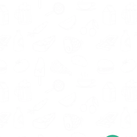
goed overweg kunt. Voedingsdeskundigen in
regio De Kwakel geven aan onder andere de
volgende eigenschappen en aanpak te
hebben; rustig, vriendelijk, betrokken,
motiverend en sportief.
Ieder mens is uniek. Zo ook iedere
voedingsdeskundige. De in De Kwakel
aangesloten deskundigen hebben expertise in
verschillende gebieden, waaronder afvallen,
krachttraining, sportvoeding, koolhydraatarm
dieet en overgewicht. De kans is groter dat je
je doelen behaalt als je een
voedingsdeskundige vindt die gespecialiseerd
is in het gebied waarin jij ondersteuning wenst.