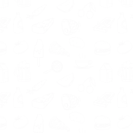
past.
Met de
gratis Matching tool
vind je eenvoudig een
voedingsdeskundige die goed
bij je past. Jouw wensen,
behoeftes en voorkeuren
worden namelijk gematcht
met de profielen van de
aangesloten deskundigen.
Je wilt jouw kans op succes natuurlijk zo groot
mogelijk maken. Daarom is het belangrijk dat
je een voedingsdeskundige vindt waarmee je