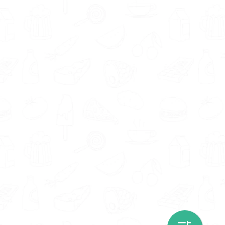
Je wilt jouw kans op succes natuurlijk zo groot
mogelijk maken. Daarom is het belangrijk dat
je een voedingsdeskundige vindt waarmee je
goed overweg kunt. Voedingsdeskundigen in
regio Roosendaal geven aan onder andere de
volgende eigenschappen en aanpak te
hebben; empathisch, betrokken, praktisch,
intelligent en motiverend.
Ieder mens is uniek. Zo ook iedere
voedingsdeskundige. De in Roosendaal
aangesloten deskundigen hebben expertise in
verschillende gebieden, waaronder
overgewicht, hart- en vaatziekten, diabetes,
allergieën en intoleranties en koolhydraatarm