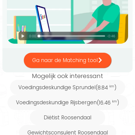
voedingscoach, specialist diabetes type 2,
antroposofische gezondheidszorg, oersterk
coach-opleiding (level 1) en oersterk coach-
opleiding (level 2).
Helaas bestaat er geen beroepsvereniging
Ga naar de Matching tool
voor voedingsdeskundigen. Kijk daarom goed
of de deskundige een
erkende opleiding tot
Mogelijk ook interessant
voedingsdeskundige
gevolgd heeft.
Voedingsdeskundige Sprundel
(8.84
)
km
Voedingsdeskundige Rijsbergen
(16.46
)
km
Voedingsschema's op
Diëtist Roosendaal
maat
Gewichtsconsulent Roosendaal
Nieuw