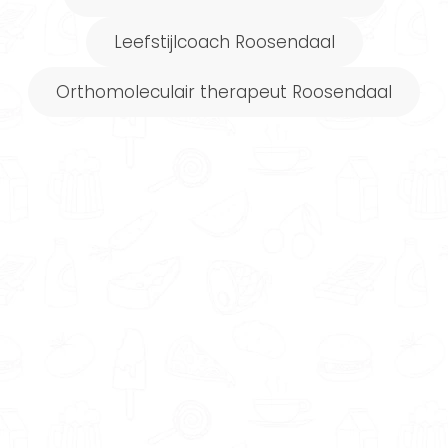
Ontvang elke week een nieuw voedingsschema
op basis van je persoonlijke macro- en
Leefstijlcoach Roosendaal
caloriebehoefte. Inclusief wekelijkse
boodschappenlijst.
Orthomoleculair therapeut Roosendaal
Elke week een nieuw voedingsschema
op maat!
Meer informatie
Powered by FitChef
Onze deskundigen in regio Roosendaal werken
met een persoonlijke benadering. Zo kunnen
ze jou voorzien van een
op maat gemaakt
voedingsadvies
. Dit betekent dat ze rekening