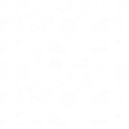
houden met jouw persoonlijke behoeften,
voorkeuren, wensen en leefstijl bij het
opstellen van een voedingsplan dat bij jou
past.
Met de
gratis Matching tool
vind je eenvoudig een
voedingsdeskundige die goed
bij je past. Jouw wensen,
behoeftes en voorkeuren
worden namelijk gematcht
met de profielen van de
aangesloten deskundigen.