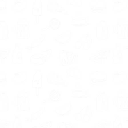
Buggenum
.
Twijfel je nog of een
gewichtsconsulent je goed
kan helpen? Wanneer je een
voedingsexpert benadert via
Gezondeten.nl is een
kennismaking altijd gratis. Zo
geven we je de tijd die je nodig
hebt om te kijken of een
gewichtsconsulent bij je past.