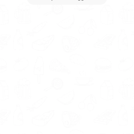
aansluit bij jouw wensen en behoeftes. Zodat jij
je zo comfortabel mogelijk voelt. Een
gewichtsconsulent in Buggenum die bij je past
kan je optimaal helpen en ervoor zorgen dat jij
jouw gezondheidsdoelen behaalt.
Gewichtsconsulenten in Buggenum kunnen jou
onder andere ondersteunen bij afvallen,
aankomen, op gewicht blijven, eetgewoontes
verbeteren en een gezond eetpatroon
aanleren.
Wist je dat we in jouw regio ook andere
voedingsexperts hebben? Zoals
leefstijlcoach