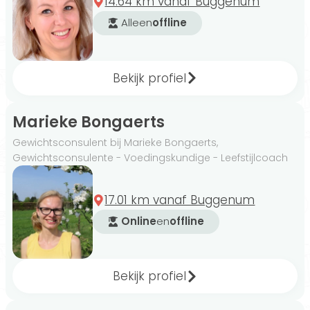
14.64 km vanaf Buggenum
voor je samenstellen. Ook kan een
Alleen
offline
gewichtsconsulent je goed begeleiden bij
gedragsverandering.
Bekijk profiel
Onze gewichtsconsulenten in Buggenum zijn
Marieke Bongaerts
onder andere gespecialiseerd in
Gewichtsconsulent bij Marieke Bongaerts,
leefstijlcoaching, afvallen en koolhydraatarm
Gewichtsconsulente - Voedingskundige - Leefstijlcoach
dieet. Het is belangrijk om een
gewichtsconsulent te vinden die
17.01 km vanaf Buggenum
gespecialiseerd is in het gebied waarin jij
Online
en
offline
ondersteuning wenst.
Bekijk profiel
Voedingsschema's op