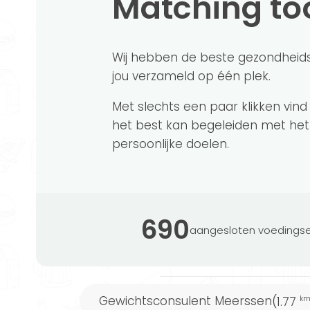
Matching to
Elke week een nieuw voedingsschema op
Wij hebben de beste gezondheid
Meer informatie
jou verzameld op één plek.
Met slechts een paar klikken vind
Powered by FitChef
het best kan begeleiden met het
persoonlijke doelen.
Iedereen is anders. En daarom is het v
die bij jou past. Onze aangesloten cons
690
aangesloten voedingse
aanpak onder andere als confronteren
Wist je dat...
Gewichtsconsulent Meerssen
(1.77
k