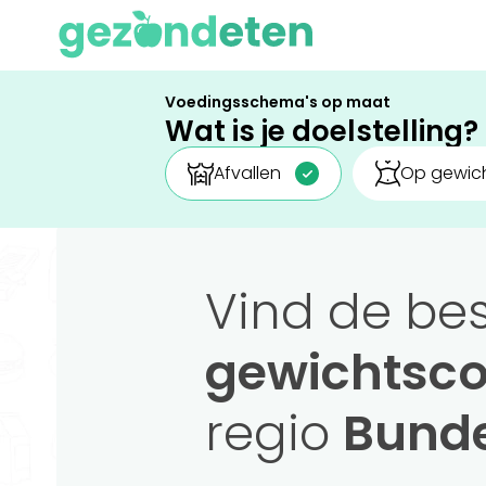
Voedingsschema's op maat
Wat is je doelstelling?
Afvallen
Op gewich
Vind de be
gewichtsco
regio
Bund