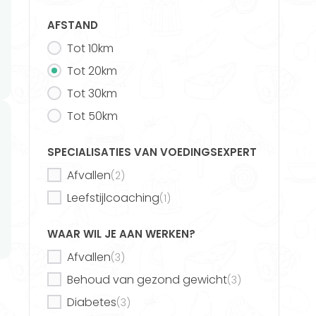
AFSTAND
Vind jouw ideale voedingsexpert
Tot 10km
Deel dit artikel
Tot 20km
Tot 30km
Tot 50km
Nieuw
SPECIALISATIES VAN VOEDINGSEXPERT
Afvallen
(2)
Voedingsschema's
Leefstijlcoaching
(1)
op maat
WAAR WIL JE AAN WERKEN?
Gezond eten was nog nooit zo
eenvoudig!
Afvallen
(3)
Behoud van gezond gewicht
(3)
Diabetes
(3)