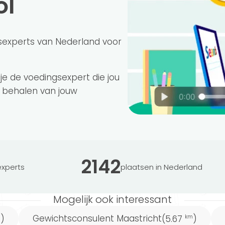
ol
 maat!
sexperts van Nederland voor
 je de voedingsexpert die jou
 behalen van jouw
an belang dat je een gewichtsconsulent vindt
ulenten in Bunde omschrijven zichzelf en hun
2142
xperts
plaatsen in Nederland
d en betrokken.
Mogelijk ook interessant
Gewichtsconsulent Maastricht
)
(5.67
)
m
km