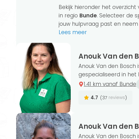
Bekijk hieronder het overzicht 
in regio
Bunde
. Selecteer de sp
jouw hulpvraag past en neem di
Lees meer
Anouk Van den 
Momenteel hebben wij 123 gewichtscons
Anouk Van den Bosch i
je op zoek naar een consulent bij jou 
gespecialiseerd in het b
consulenten in de regio Bunde.
1.41 km vanaf Bunde
4.7
(37
)
reviews
De titel ‘gewichtsconsulent’ is niet bes
noemen. Een opleiding is dus niet noodz
Anouk Van den 
aangesloten gewichtsconsulenten hebb
Anouk Van den Bosch i