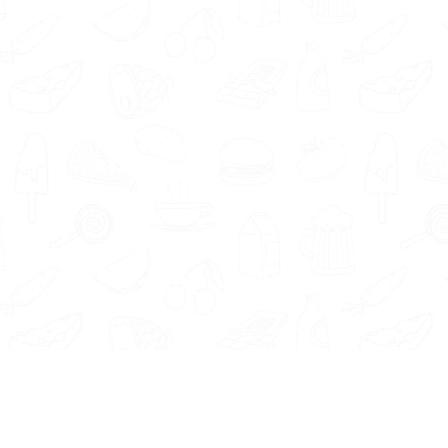
re voedingsexperts hebben? Zoals
diëtist Bunde
,
dige Bunde
.
nsulent je goed kan helpen? Wanneer je een
eten.nl is een kennismaking altijd gratis. Zo
bt om te kijken of een gewichtsconsulent bij je
Voedingsexpert Zoeken
Voo