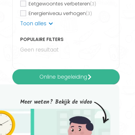
Eetgewoontes verbeteren
(3)
Energieniveau verhogen
(3)
Gezond eetpatroon
Toon alles
(2)
Gezonde keuzes maken
(3)
POPULAIRE FILTERS
Gezonde leefstijl
(3)
Geen resultaat
Hart- en vaatziekten
(2)
Kwaliteit van leven verbeteren
(1)
Meer bewegen
(1)
Meer informatie
Online begeleiding
Ondergewicht
(1)
Overgewicht
(1)
Powered by FitChef
Routines ontwikkelen
(3)
Meer weten? Bekijk de video
Slaappatroon verbeteren
(3)