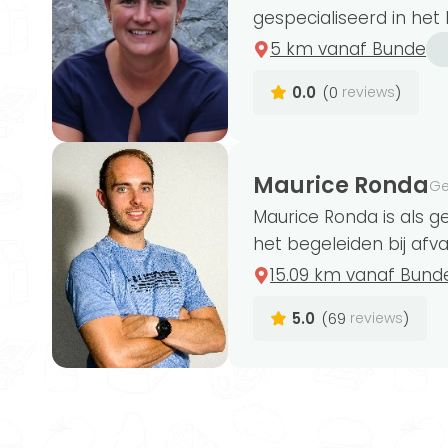
gewichtsconsulent, beweegcoach, coör
gespecialiseerd in het b
leefstijlcoach en coaching.
5 km vanaf Bunde
0.0
(0
)
reviews
Ben je op zoek naar een
erkend gewic
is aangesloten bij de
Maurice Ronda
beroepsverenigin
Ge
gewichtsconsulenten in Bunde zijn aang
Maurice Ronda is als g
Gewichtsconsulenten Nederland (BGN)
het begeleiden bij afval
15.09 km vanaf Bund
5.0
(69
)
reviews
Gewichtsconsulenten kunnen verschill
kunnen ze een persoonlijk voedingssch
gewichtsconsulent je goed begeleiden 