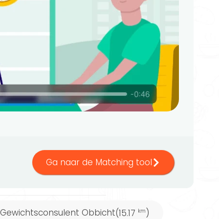
Ga naar de Matching tool
Gewichtsconsulent Obbicht
(15.17
)
km