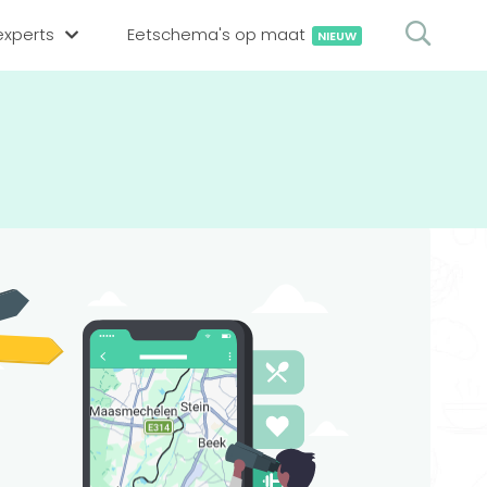
xperts
Eetschema's op maat
NIEUW
gsexpert zoeken
en op locatie
erekenen
hing tool
oedingsexperts
rekenen
rekenen
ijf aanmelden
ggen