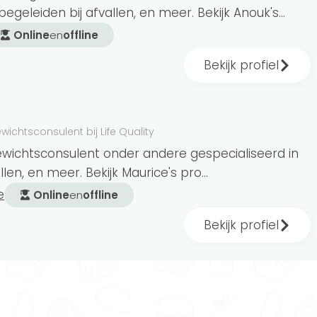
dinator sport- en bewegingsagogie,
egeleiden bij afvallen, en meer. Bekijk Anouk's...
Online
en
offline
Bekijk profiel
htsconsulent
? Let er dan op dat de consulent
g voor gewichtsconsulenten
. 1
wichtsconsulent bij Life Quality
esloten bij de Beroepsvereniging
ewichtsconsulent onder andere gespecialiseerd in
.
len, en meer. Bekijk Maurice's pro...
e
Online
en
offline
Bekijk profiel
ende methodes gebruiken om je te helpen. Zo
ema voor je samenstellen. Ook kan een
bij gedragsverandering.