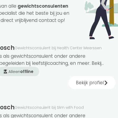
van alle
gewichtsconsulenten
ecialist die het beste bij jou en
rect vrijblijvend contact op!
Bosch
Gewichtsconsulent bij Health Center Meerssen
ulenten die je online kunnen begeleiden. Ben
s als gewichtsconsulent onder andere
in de buurt? We hebben 3 aangesloten
egeleiden bij leefstijlcoaching, en meer. Bekij...
Alleen
offline
Bekijk profiel
chermd. Iedereen die dat wil kan zich zo
akelijk. Maar maak je geen zorgen. Alle bij ons
Bosch
Gewichtsconsulent bij Slim with Food
en een opleiding gevolgd. Bijvoorbeeld BGN
s als gewichtsconsulent onder andere