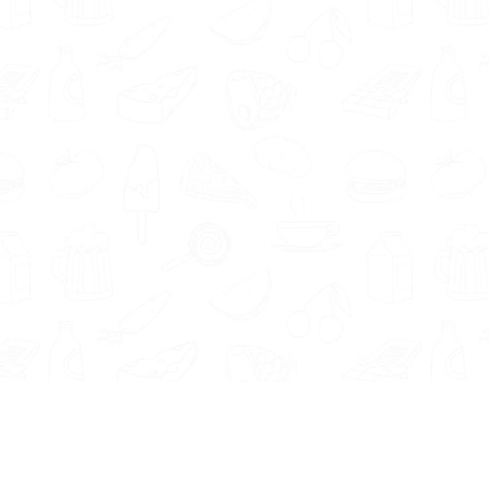
Wist je dat we in jouw regio ook ande
leefstijlcoach Bunde
of
voedingsdeskun
Twijfel je nog of een gewichtsco
voedingsexpert benadert via Gezond
geven we je de tijd die je nodig he
past.
Informatie
Onze Tools