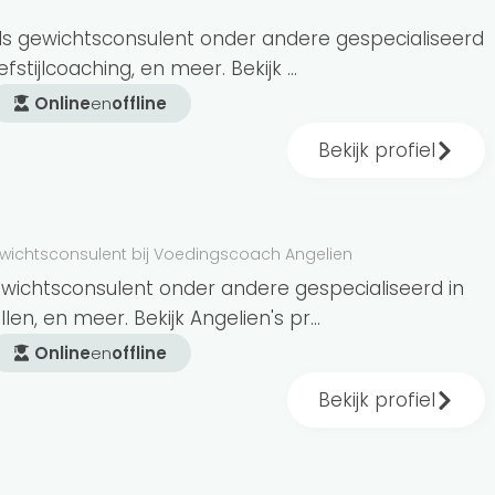
ördinator sport- en bewegingsagogie,
als gewichtsconsulent onder andere gespecialiseerd
fstijlcoaching, en meer. Bekijk ...
Online
en
offline
Bekijk profiel
htsconsulent
? Let er dan op dat de consulent
g voor gewichtsconsulenten
. 3
esloten bij de Beroepsvereniging
wichtsconsulent bij Voedingscoach Angelien
.
ewichtsconsulent onder andere gespecialiseerd in
len, en meer. Bekijk Angelien's pr...
Online
en
offline
ende methodes gebruiken om je te helpen. Zo
Bekijk profiel
ema voor je samenstellen. Ook kan een
bij gedragsverandering.