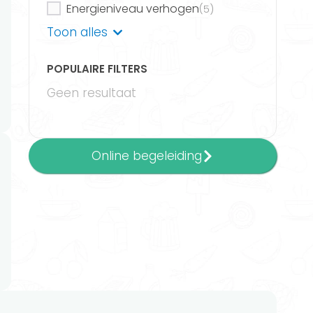
Energieniveau verhogen
(5)
Gezond eetpatroon
Toon alles
(4)
Gezonde keuzes maken
(4)
POPULAIRE FILTERS
Gezonde leefstijl
(4)
Geen resultaat
Hart- en vaatziekten
(3)
Kwaliteit van leven verbeteren
(1)
Meer bewegen
(1)
Online begeleiding
Ondergewicht
(1)
Meer informatie
Overgewicht
(2)
Routines ontwikkelen
(4)
Powered by FitChef
Slaappatroon verbeteren
(4)