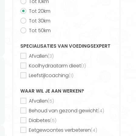
Tot 10km
Tot 20km
Vind jouw ideale voedingsexpert
Tot 30km
Deel dit artikel
Tot 50km
SPECIALISATIES VAN VOEDINGSEXPERT
Afvallen
(3)
Nieuw
Koolhydraatarm dieet
(1)
Leefstijlcoaching
(1)
Voedingsschema's
op maat
WAAR WIL JE AAN WERKEN?
Afvallen
(5)
Gezond eten was nog nooit zo
eenvoudig!
Behoud van gezond gewicht
(4)
Diabetes
(5)
Eetgewoontes verbeteren
(4)