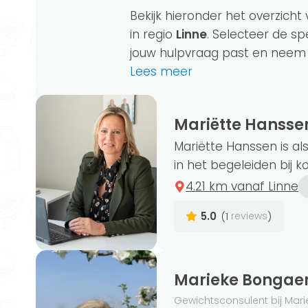
Bekijk hieronder het overzicht 
in regio
Linne
. Selecteer de spe
jouw hulpvraag past en neem di
Lees meer
Mariëtte Hansse
Momenteel hebben wij 123 gewichtscons
Mariëtte Hanssen is a
je op zoek naar een consulent bij jou 
in het begeleiden bij k
consulenten in de regio Linne.
4.21 km vanaf Linne
5.0
(1
)
reviews
De titel ‘gewichtsconsulent’ is niet bes
noemen. Een opleiding is dus niet noodz
Marieke Bongaer
aangesloten gewichtsconsulenten hebbe
Gewichtsconsulent bij Mar