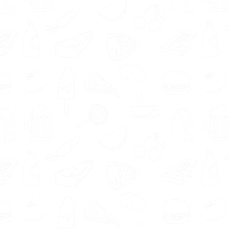
Wist je dat we in jouw regio ook ande
Linne
.
Twijfel je nog of een gewichtsco
voedingsexpert benadert via Gezond
geven we je de tijd die je nodig he
past.