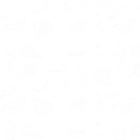
re voedingsexperts hebben? Zoals
leefstijlcoach
nsulent je goed kan helpen? Wanneer je een
eten.nl is een kennismaking altijd gratis. Zo
bt om te kijken of een gewichtsconsulent bij je