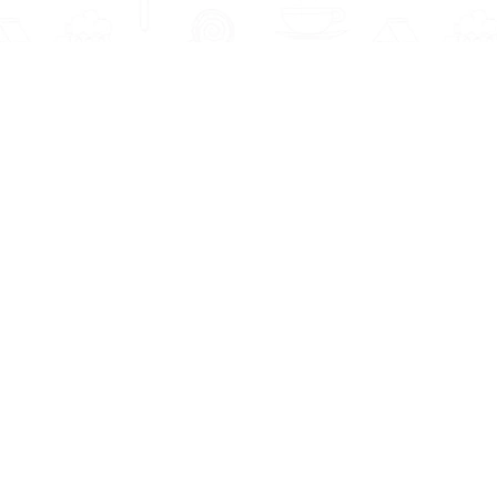
Informatie
Onze Tools
Over ons
BMI berekenen
Artikelen
Caloriebehoefte be
Nieuws
Ideale gewicht ber
Antwoorden
Calorieverbruik ber
Contact
Algemene voorwaarden
Privacy beleid
Gezondeten.nl levert geen medisch a