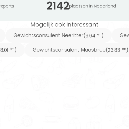
2142
xperts
plaatsen in Nederland
lijk een gewichtsconsulent in regio Linne vindt
behoeftes worden namelijk vergeleken met de
Mogelijk ook interessant
. Zo vinden we de beste match voor jou.
Gewichtsconsulent Neeritter
Gew
(9.64
)
km
Gewichtsconsulent Maasbree
18.01
)
(23.83
)
km
km
npak die aansluit bij jouw wensen en behoeftes.
t. Een gewichtsconsulent in Linne die bij je past
n dat jij jouw gezondheidsdoelen behaalt.
u onder andere ondersteunen bij afvallen,
oontes verbeteren en een gezond eetpatroon