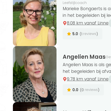
& wellness, voeding en gezondheid, co
Leefstijlcoach
leefstijlcoach en nutrition and health.
Marieke Bongaerts is 
in het begeleiden bij lee
8.08 km vanaf Linne
5.0
(1
)
reviews
Ben je op zoek naar een
erkend gewic
is aangesloten bij de
beroepsverenigin
gewichtsconsulenten in Linne zijn aang
Angelien Maas
Ge
Gewichtsconsulenten Nederland (BGN)
Angelien Maas is als g
het begeleiden bij afval
9.78 km vanaf Linne
Gewichtsconsulenten kunnen verschill
0.0
(0
)
reviews
kunnen ze een persoonlijk voedingssch
gewichtsconsulent je goed begeleiden 