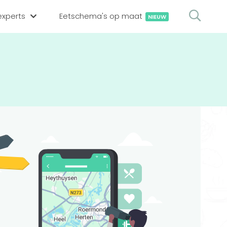
xperts
Eetschema's op maat
NIEUW
gsexpert zoeken
en op locatie
erekenen
hing tool
oedingsexperts
rekenen
rekenen
ijf aanmelden
ggen