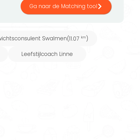
Ga naar de Matching tool
ichtsconsulent Swalmen
(11.07
)
km
Leefstijlcoach Linne