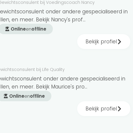
Gewichtsconsulent bij Voedingscoach Nancy
gewichtsconsulent onder andere gespecialiseerd in
len, en meer. Bekijk Nancy's prof...
 onder andere gespecialiseerd in
Online
en
offline
ijlcoaching. Het is belangrijk om een
liseerd is in het gebied waarin jij
Bekijk profiel
wichtsconsulent bij Life Quality
ewichtsconsulent onder andere gespecialiseerd in
len, en meer. Bekijk Maurice's pro...
Online
en
offline
Bekijk profiel
's op
maat
a op basis van je persoonlijke macro- en