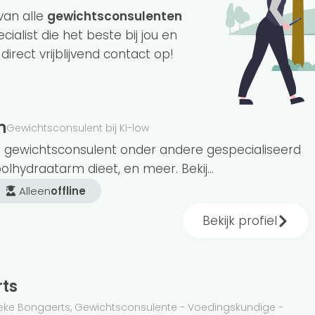
van alle
gewichtsconsulenten
cialist die het beste bij jou en
rect vrijblijvend contact op!
n
Gewichtsconsulent bij Ki-low
ulenten die je online kunnen begeleiden. Ben
ls gewichtsconsulent onder andere gespecialiseerd
in de buurt? We hebben 5 aangesloten
oolhydraatarm dieet, en meer. Bekij...
Alleen
offline
Bekijk profiel
chermd. Iedereen die dat wil kan zich zo
akelijk. Maar maak je geen zorgen. Alle bij ons
ts
n een opleiding gevolgd. Bijvoorbeeld sports
ieke Bongaerts, Gewichtsconsulente - Voedingskundige -