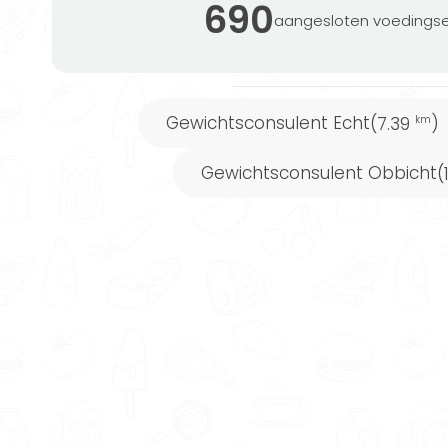
Wist je dat...
690
aangesloten voedingse
…je met de
gratis Matching tool
gemakke
die bij jou past? Jouw voorkeuren en 
profielen van aangesloten consulenten
Gewichtsconsulent Echt
(7.39
)
km
Gewichtsconsulent Obbicht
(
Je wilt kiezen voor een begeleidingsaa
Zodat jij je zo comfortabel mogelijk voel
kan je optimaal helpen en ervoor zorge
Gewichtsconsulenten in Linne kunnen jo
aankomen, op gewicht blijven, eetgew
aanleren.