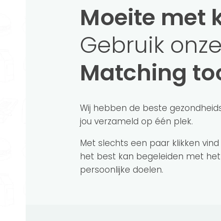
caloriebehoefte. Inclusief wekelijkse boodsch
Moeite met 
Elke week een nieuw voedingsschema op
Gebruik onze
Meer informatie
Matching to
Powered by FitChef
Wij hebben de beste gezondheid
jou verzameld op één plek.
Met slechts een paar klikken vind
Iedereen is anders. En daarom is het v
het best kan begeleiden met het
die bij jou past. Onze aangesloten cons
persoonlijke doelen.
aanpak onder andere als betrokken, co