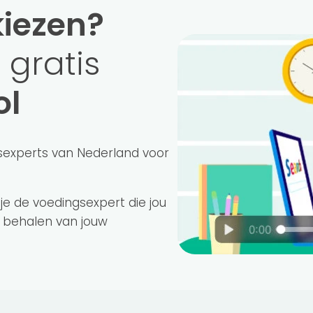
appenlijst.
kiezen?
 maat!
 gratis
ol
sexperts van Nederland voor
 je de voedingsexpert die jou
an belang dat je een gewichtsconsulent vindt
 behalen van jouw
ulenten in Linne omschrijven zichzelf en hun
nfronterend, motiverend en geduldig.