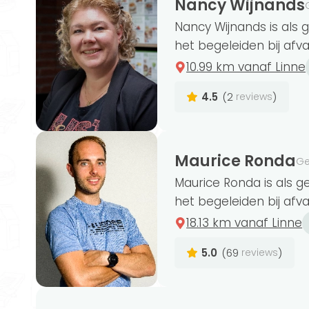
Nancy Wijnands
Nancy Wijnands is als 
het begeleiden bij afval
Onze gewichtsconsulenten in Linne zijn
10.99 km vanaf Linne
koolhydraatarm dieet, afvallen en leefst
gewichtsconsulent te vinden die gespecia
4.5
(2
)
reviews
ondersteuning wenst.
Maurice Ronda
Ge
Maurice Ronda is als g
het begeleiden bij afval
18.13 km vanaf Linne
5.0
(69
)
reviews
Voedingsschema
Nieuw
Ontvang elke week een nieuw voedingsschem