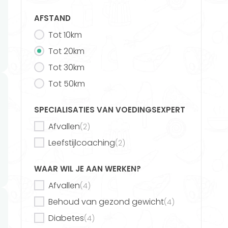
AFSTAND
Vind jouw ideale voedingsexpert
Tot 10km
Deel dit artikel
Tot 20km
Tot 30km
Tot 50km
Nieuw
SPECIALISATIES VAN VOEDINGSEXPERT
Afvallen
(2)
Voedingsschema's
Leefstijlcoaching
(2)
op maat
WAAR WIL JE AAN WERKEN?
Gezond eten was nog nooit zo
eenvoudig!
Afvallen
(4)
Behoud van gezond gewicht
(4)
Diabetes
(4)