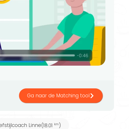
Ga naar de Matching tool
efstijlcoach Linne
(18.01
)
km