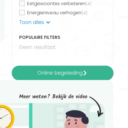
Eetgewoontes verbeteren
(4)
Energieniveau verhogen
(4)
Gezond eetpatroon
Toon alles
(2)
Gezonde keuzes maken
(4)
POPULAIRE FILTERS
Gezonde leefstijl
(4)
Geen resultaat
Hart- en vaatziekten
(2)
Kwaliteit van leven verbeteren
(2)
Meer bewegen
(2)
Meer informatie
Online begeleiding
Ondergewicht
(2)
Overgewicht
(2)
Powered by FitChef
Routines ontwikkelen
(4)
Meer weten? Bekijk de video
Slaappatroon verbeteren
(4)