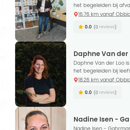
het begeleiden bij afva
16.76 km vanaf Obbi
0.0
(0
)
reviews
Niet alle leefstijlcoaches bieden dezel
persoonlijke begeleiding. Wil jij liever
bent naar een leefstijlcoach vergoeding
reizen. Er zijn namelijk minder leefstijl
Daphne Van der 
Daphne Van der Loo is 
het begeleiden bij leefs
18.26 km vanaf Obbi
De titel ‘leefstijlcoach’ is niet besche
0.0
(0
)
reviews
geen voorwaarde is. Op Gezondeten.nl 
Bijvoorbeeld academie lichamelijke op
voedingsconsulent, yin yoga docent en
Nadine Isen - 
Nadine Isen - Gahrmann