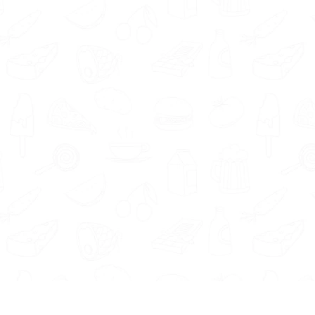
n geduldig.
loten leefstijlcoaches zijn toegewijd om je te
en en het ontwikkelen van een gezondere
past bij jouw persoonlijke behoeften en doelen.
ng door een andere voedingsexpert? Bekijk dan
bbicht
,
gewichtsconsulent Obbicht
of