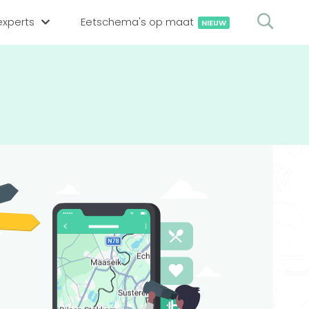
xperts
Eetschema's op maat
NIEUW
gsexpert zoeken
en op locatie
erekenen
hing tool
oedingsexperts
rekenen
rekenen
ijf aanmelden
ggen