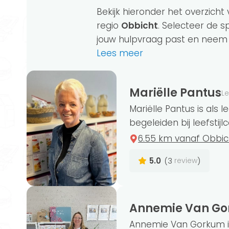
Bekijk hieronder het overzicht 
regio
Obbicht
. Selecteer de sp
jouw hulpvraag past en neem di
Lees meer
Mariëlle Pantus
Le
Ben jij op zoek naar ondersteuning bij h
Mariëlle Pantus is als 
leefstijlcoach je helpen. Leefstijlcoaches
begeleiden bij leefstijl
voeding en beweging tot slaap, stress e
6.55 km vanaf Obbic
5.0
(3
)
review
Er zijn in het totaal 230 leefstijlcoach
coaches bieden er 150 online begeleidin
Annemie Van G
kan natuurlijk ook. In regio Obbicht heb
Annemie Van Gorkum is 