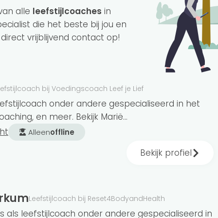
van alle
leefstijlcoaches
in
ecialist die het beste bij jou en
rect vrijblijvend contact op!
efstijlcoach bij Voedingscoach Leef je Lief
et verbeteren van je leefstijl? Dan kan een
leefstijlcoach onder andere gespecialiseerd in het
 kijken naar alle facetten van je leefstijl. Van
coaching, en meer. Bekijk Marië...
n zingeving.
ht
Alleen
offline
Bekijk profiel
es aangesloten bij Gezondeten.nl. Van deze
g aan. Heb jij liever een coach in de buurt? Dat
orkum
Leefstijlcoach bij Reset4BodyandHealth
ben wij 4 aangesloten leefstijlcoaches.
als leefstijlcoach onder andere gespecialiseerd in