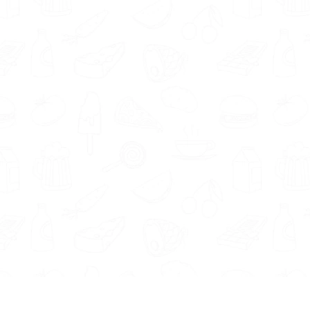
empathisch, motiverend, doortastend e
Welke coach je ook kiest. Al onze aanges
helpen bij het bereiken van jouw doel
levensstijl. Vind een leefstijlcoach die 
Zo vergroot je je kans op succes.
Voel je je comfortabeler bij begeleidi
ons uitgebreide aanbod eens;
diëtist O
voedingsdeskundige Obbicht
.