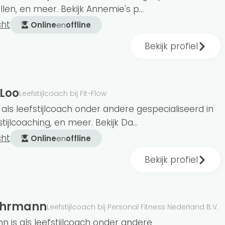
llen, en meer. Bekijk Annemie's p...
cht
Online
en
offline
Bekijk profiel
fde begeleiding aan. Bijna alle coaches geven
 groepsbegeleiding? Bijvoorbeeld omdat je op zoek
? Dan kan het zijn dat je iets verder moet
coaches die dit aanbieden.
Loo
Leefstijlcoach bij Fit-Flow
als leefstijlcoach onder andere gespecialiseerd in
tijlcoaching, en meer. Bekijk Da...
cht
Online
en
offline
rmd. Dit betekent dat het volgen van opleiding
Bekijk profiel
vind je enkel coaches met een opleiding.
voeding, mdgo-ccd, gewichts-
 coaching.
Gahrmann
Leefstijlcoach bij Personal Fitness Nederland B.V.
 is als leefstijlcoach onder andere