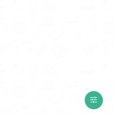
Of je nou begeleiding zoekt om gezonder te
eten of
voedingsadvies bij bepaalde
intoleranties
wilt, onze voedingsdeskundigen
in Amstelveen zijn er om jou te helpen. Neem
vandaag nog contact op om te beginnen met
jouw reis naar een gezonder leven.
Wil je liever geholpen worden door een diëtist,
leefstijlcoach, gewichtsconsulent of
orthomoleculair therapeut? Er zijn voldoende
voedingsexperts in jouw omgeving. Wat dacht
je van
diëtist Amstelveen
,
gewichtsconsulent
Amstelveen
,
leefstijlcoach Amstelveen
of