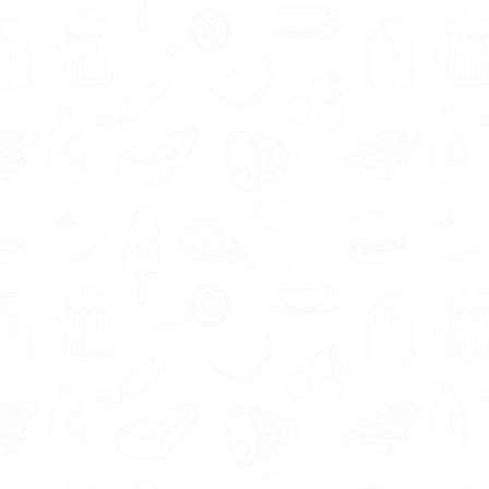
goed overweg kunt. Voedingsdeskundigen in
regio Amstelveen geven aan onder andere de
volgende eigenschappen en aanpak te
hebben; rustig, vriendelijk, motiverend, sportief
en betrokken.
Ieder mens is uniek. Zo ook iedere
voedingsdeskundige. De in Amstelveen
aangesloten deskundigen hebben expertise in
verschillende gebieden, waaronder
krachttraining, koolhydraatarm dieet, afvallen,
sportvoeding en overgewicht. De kans is
groter dat je je doelen behaalt als je een
voedingsdeskundige vindt die gespecialiseerd
is in het gebied waarin jij ondersteuning wenst.