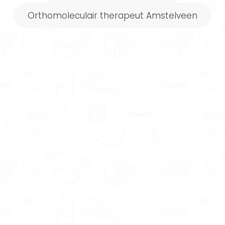
past.
Orthomoleculair therapeut Amstelveen
Met de
gratis Matching tool
vind je eenvoudig een
voedingsdeskundige die goed
bij je past. Jouw wensen,
behoeftes en voorkeuren
worden namelijk gematcht
met de profielen van de
aangesloten deskundigen.
Je wilt jouw kans op succes natuurlijk zo groot
mogelijk maken. Daarom is het belangrijk dat
je een voedingsdeskundige vindt waarmee je