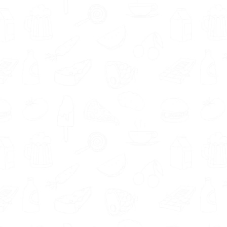
mogelijk maken. Daarom is het belangrijk dat
je een voedingsdeskundige vindt waarmee je
goed overweg kunt. Voedingsdeskundigen in
regio Diessen geven aan onder andere de
volgende eigenschappen en aanpak te
hebben; geduldig en praktisch.
Ieder mens is uniek. Zo ook iedere
voedingsdeskundige. De in Diessen
aangesloten deskundigen hebben expertise in
verschillende gebieden, waaronder voeding bij
stress / burn-out klachten en krachttraining.
De kans is groter dat je je doelen behaalt als je
een voedingsdeskundige vindt die
gespecialiseerd is in het gebied waarin jij