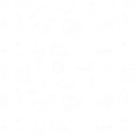
voorkeuren, wensen en leefstijl bij het
opstellen van een voedingsplan dat bij jou
past.
Met de
gratis Matching tool
vind je eenvoudig een
voedingsdeskundige die goed
bij je past. Jouw wensen,
behoeftes en voorkeuren
worden namelijk gematcht
met de profielen van de
aangesloten deskundigen.
Je wilt jouw kans op succes natuurlijk zo groot