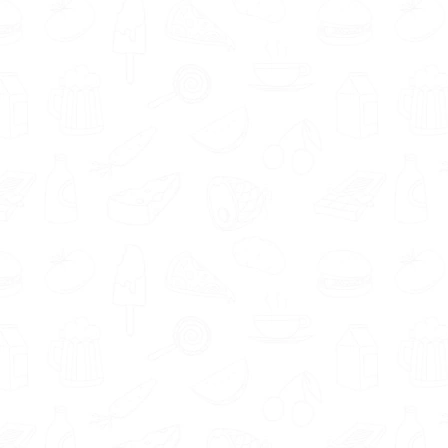
Twijfel je nog of een
gewichtsconsulent je goed
kan helpen? Wanneer je een
voedingsexpert benadert via
Gezondeten.nl is een
kennismaking altijd gratis. Zo
geven we je de tijd die je nodig
hebt om te kijken of een
gewichtsconsulent bij je past.