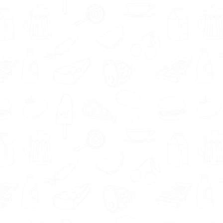
kan je optimaal helpen en ervoor zorgen dat jij
jouw gezondheidsdoelen behaalt.
Gewichtsconsulenten in Diessen kunnen jou
onder andere ondersteunen bij afvallen,
aankomen, op gewicht blijven, eetgewoontes
verbeteren en een gezond eetpatroon
aanleren.
Wist je dat we in jouw regio ook andere
voedingsexperts hebben? Zoals
diëtist Diessen
,
leefstijlcoach Diessen
,
voedingsdeskundige
Diessen
of
orthomoleculair therapeut Diessen
.