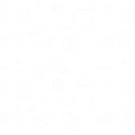
goed overweg kunt. Voedingsdeskundigen in
regio Zwanenburg geven aan onder andere de
volgende eigenschappen en aanpak te
hebben; rustig, betrokken, sportief, motiverend
en vriendelijk.
Ieder mens is uniek. Zo ook iedere
voedingsdeskundige. De in Zwanenburg
aangesloten deskundigen hebben expertise in
verschillende gebieden, waaronder afvallen,
koolhydraatarm dieet, krachttraining,
sportvoeding en overgewicht. De kans is
groter dat je je doelen behaalt als je een
voedingsdeskundige vindt die gespecialiseerd
is in het gebied waarin jij ondersteuning wenst.