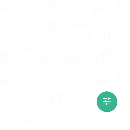
Of je nou begeleiding zoekt om gezonder te
eten of
voedingsadvies bij bepaalde
intoleranties
wilt, onze voedingsdeskundigen
in Zwanenburg zijn er om jou te helpen. Neem
vandaag nog contact op om te beginnen met
jouw reis naar een gezonder leven.
Wil je liever geholpen worden door een diëtist,
leefstijlcoach, gewichtsconsulent of
orthomoleculair therapeut? Er zijn voldoende
voedingsexperts in jouw omgeving. Wat dacht
je van
diëtist Zwanenburg
,
gewichtsconsulent
Zwanenburg
,
leefstijlcoach Zwanenburg
of