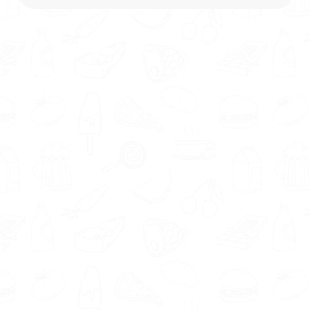
past.
Met de
gratis Matching tool
vind je eenvoudig een
voedingsdeskundige die goed
bij je past. Jouw wensen,
behoeftes en voorkeuren
worden namelijk gematcht
met de profielen van de
aangesloten deskundigen.
Je wilt jouw kans op succes natuurlijk zo groot
mogelijk maken. Daarom is het belangrijk dat
je een voedingsdeskundige vindt waarmee je