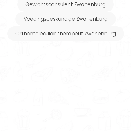
Gewichtsconsulent Zwanenburg
…je standaard een gratis kennismaking krijgt
als je een leefstijlcoach benadert via
Voedingsdeskundige Zwanenburg
Gezondeten.nl. Zo heb jij de mogelijkheid om in
alle rust te kijken of de eigenschappen,
Orthomoleculair therapeut Zwanenburg
specialisaties en aanpak van de coach bij je
passen.