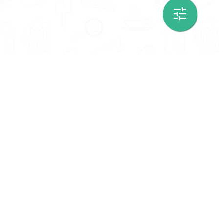
Informatie
Onze Tools
Over ons
BMI berekenen
Artikelen
Caloriebehoefte berekenen
Nieuws
Ideale gewicht berekenen
Antwoorden
Calorieverbruik berekenen
Contact
Algemene voorwaarden
Privacy beleid
Voedingsexpert Zoeken
Voor Bedrijven