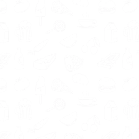
voedingsdeskundige vindt die gespecialiseerd
is in het gebied waarin jij ondersteuning wenst.
Of je nou begeleiding zoekt om gezonder te
eten of
voedingsadvies bij bepaalde
intoleranties
wilt, onze voedingsdeskundigen
in Heemstede zijn er om jou te helpen. Neem
vandaag nog contact op om te beginnen met
jouw reis naar een gezonder leven.
Wil je liever geholpen worden door een diëtist,
leefstijlcoach, gewichtsconsulent of
orthomoleculair therapeut? Er zijn voldoende
voedingsexperts in jouw omgeving. Wat dacht