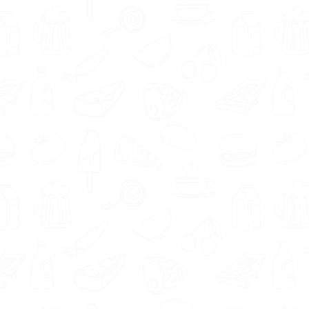
mogelijk maken. Daarom is het belangrijk dat
je een voedingsdeskundige vindt waarmee je
goed overweg kunt. Voedingsdeskundigen in
regio Heemstede geven aan onder andere de
volgende eigenschappen en aanpak te
hebben; empathisch, sportief, rustig,
betrokken en motiverend.
Ieder mens is uniek. Zo ook iedere
voedingsdeskundige. De in Heemstede
aangesloten deskundigen hebben expertise in
verschillende gebieden, waaronder
koolhydraatarm dieet, sportvoeding, afvallen,
overgewicht en krachttraining. De kans is
groter dat je je doelen behaalt als je een