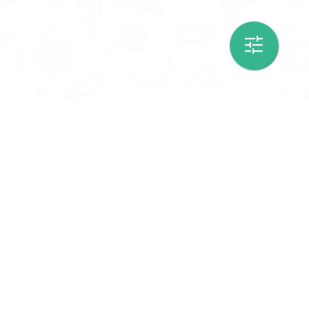
Informatie
Onze Tools
Over ons
BMI berekenen
Artikelen
Caloriebehoefte berekenen
Nieuws
Ideale gewicht berekenen
Antwoorden
Calorieverbruik berekenen
Contact
Algemene voorwaarden
Privacy beleid