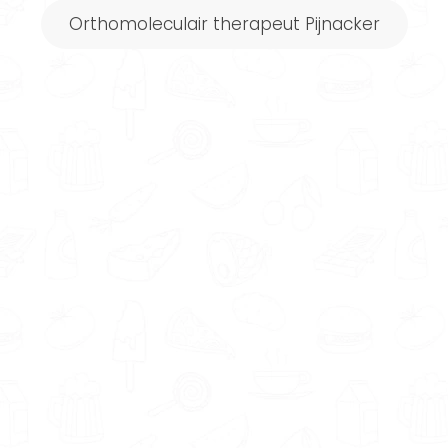
voedingsexperts in jouw omgeving. Wat dacht
Orthomoleculair therapeut Pijnacker
je van
diëtist Pijnacker
,
gewichtsconsulent
Pijnacker
,
leefstijlcoach Pijnacker
of
orthomoleculair therapeut Pijnacker
?
Wist je dat...
…bij Gezondeten.nl willen we het beste voor
jou. Daarom hebben we met onze
aangesloten voedingsdeskundigen
afgesproken dat een kennismakinggesprek
altijd gratis is. Zo kun jij rustig kijken of het wat
voor je is.