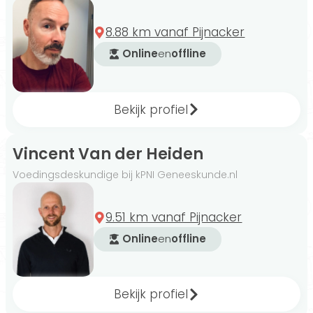
natuurvoedingskundige, klinische psycho-
neuro-immunologie, leefstijlcoach - mét BLCN
8.88 km vanaf Pijnacker
accreditatie, coaching en cultureel
Online
en
offline
maatschappelijke vorming (evc).
Bekijk profiel
Helaas bestaat er geen beroepsvereniging
Vincent Van der Heiden
voor voedingsdeskundigen. Kijk daarom goed
of de deskundige een
erkende opleiding tot
Voedingsdeskundige bij kPNI Geneeskunde.nl
voedingsdeskundige
gevolgd heeft.
9.51 km vanaf Pijnacker
Online
en
offline
Voedingsschema's op
maat
Bekijk profiel
Nieuw