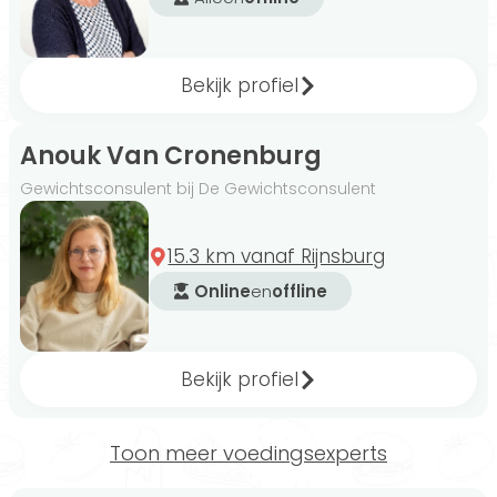
bij jou past. Onze aangesloten consulenten in
Rijnsburg omschrijven zichzelf en hun aanpak
onder andere als doortastend, praktisch,
Bekijk profiel
empathisch, nuchter en sensitief.
Anouk Van Cronenburg
Wist je dat...
Gewichtsconsulent bij De Gewichtsconsulent
…je met de
gratis Matching tool
gemakkelijk
15.3 km vanaf Rijnsburg
een gewichtsconsulent in regio Rijnsburg vindt
Online
en
offline
die bij jou past? Jouw voorkeuren en
behoeftes worden namelijk vergeleken met
de profielen van aangesloten consulenten. Zo
Bekijk profiel
vinden we de beste match voor jou.
Toon meer voedingsexperts
Je wilt kiezen voor een begeleidingsaanpak die