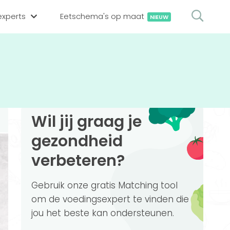
xperts
Eetschema's op maat
NIEUW
gsexpert zoeken
en op locatie
erekenen
hing tool
Wil jij graag je
oedingsexperts
rekenen
gezondheid
rekenen
ijf aanmelden
verbeteren?
ggen
Gebruik onze gratis Matching tool
om de voedingsexpert te vinden die
jou het beste kan ondersteunen.