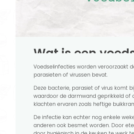
Wat is een voeds
Voedselinfecties worden veroorzaakt d
parasieten of virussen bevat.
Deze bacterie, parasiet of virus komt b
waardoor de darmwand geprikkeld of 
klachten ervaren zoals heftige buikkra
De infectie kan echter nog enkele wek
anderen ook besmet worden. Door eten
door hygiënisch in de keuken te werk t