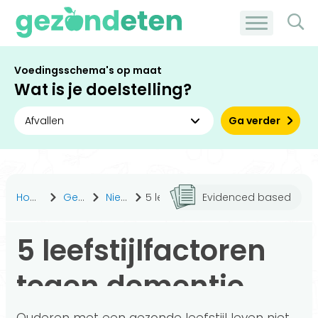
Voedingsschema's op maat
Wat is je doelstelling?
Ga verder
Home
Gezond leven
Nieuws
5 leefstijlfactoren tegen dementie
Evidenced based
5 leefstijlfactoren
tegen dementie