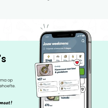
's
ema op
behoefte.
 maat!