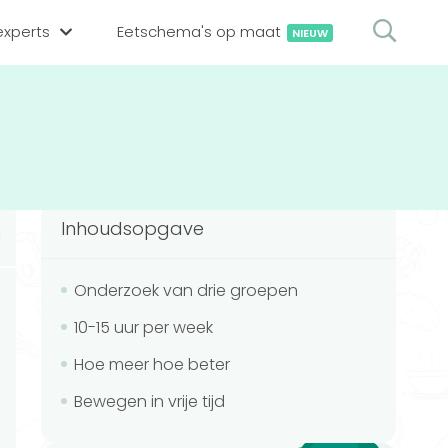
xperts
Eetschema's op maat
NIEUW
gsexpert zoeken
en op locatie
erekenen
hing tool
Inhoudsopgave
oedingsexperts
rekenen
rekenen
ijf aanmelden
Onderzoek van drie groepen
10-15 uur per week
ggen
Hoe meer hoe beter
Bewegen in vrije tijd