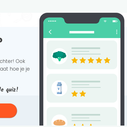
?
achter!
Ook
aat hoe je je
de quiz!