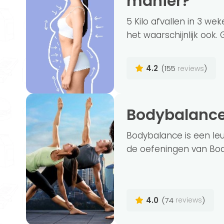
manier?
5 Kilo afvallen in 3 we
het waarschijnlijk ook. 
4.2
(155
)
reviews
Bodybalanc
Bodybalance is een le
de oefeningen van Bod
4.0
(74
)
reviews