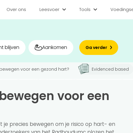
Over ons
Leesvoer
Tools
Voedingse
Categorieën
Tools
Voedin
Diëten
BMI berekenen
Zoek
t blijven
Aankomen
Ga verder
Gezond leven
Caloriebehoefte b
Matc
Voor v
 bewegen voor een gezond hart?
Evidenced based
Medisch
Ideale gewicht be
Sporten
Calorieverbruik be
Bedr
 bewegen voor een
Quiz
Voeding
Inlo
Voedingsstoffen
Hoe gezond eet jij?
 je precies bewegen om je risico op hart- en
Onderzoekers van het Radboudumc plozen het