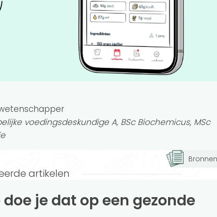
swetenschapper
lijke voedingsdeskundige A, BSc Biochemicus, MSc
ie
Bronne
eerde artikelen