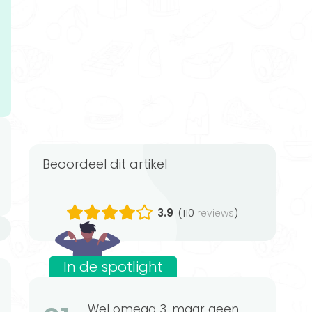
Beoordeel dit artikel
3.9
(110
)
reviews
n
In de spotlight
Wel omega 3, maar geen