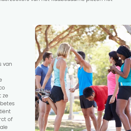
s van
e
co
 ze
abetes
tiënt
rct of
ale