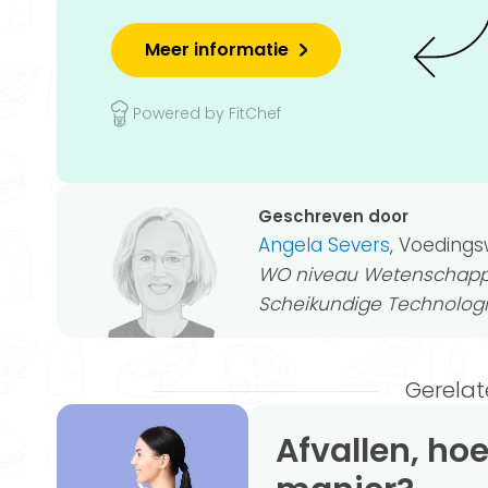
Meer informatie
Powered by FitChef
Geschreven door
Angela Severs
, Voeding
WO niveau Wetenschappe
Scheikundige Technolog
Gerelat
Afvallen, hoe doe je dat op een gezonde