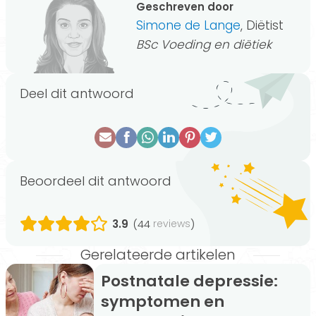
Geschreven door
Simone de Lange
, Diëtist
BSc Voeding en diëtiek
Deel dit antwoord
Beoordeel dit antwoord
3.9
(44
)
reviews
Gerelateerde artikelen
Postnatale depressie:
symptomen en