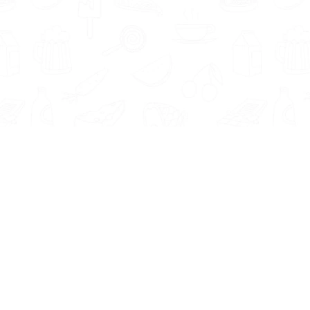
Informatie
Onze Tools
Over ons
BMI berekenen
Artikelen
Caloriebehoefte berekenen
Nieuws
Ideale gewicht berekenen
Antwoorden
Calorieverbruik berekenen
Contact
Algemene voorwaarden