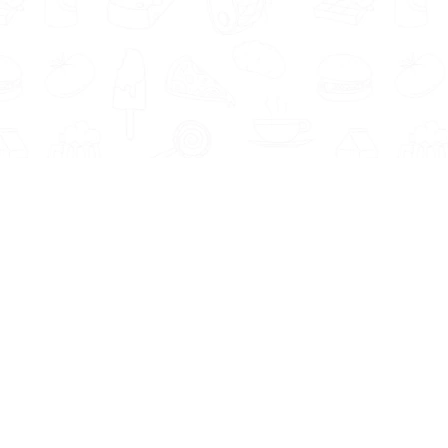
Informatie
Onze Tools
Over ons
BMI berekenen
Artikelen
Caloriebehoefte berekenen
Nieuws
Ideale gewicht berekenen
Antwoorden
Calorieverbruik berekenen
Contact
Algemene voorwaarden
Privacy beleid