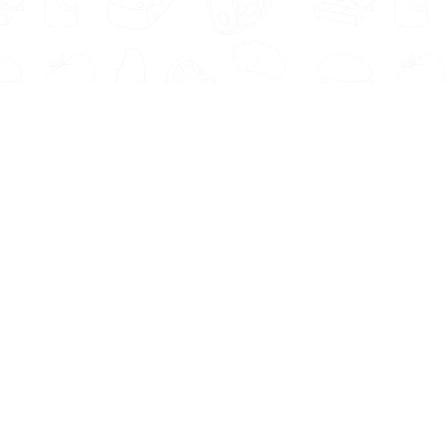
Informatie
Onze Tools
Over ons
BMI berekenen
Artikelen
Caloriebehoefte berekenen
Nieuws
Ideale gewicht berekenen
Antwoorden
Calorieverbruik berekenen
Contact
Algemene voorwaarden
Privacy beleid
Voedingsexpert Zoeken
Voor Bedrijven
Zoeken op locatie
Bedrijf aanmelden