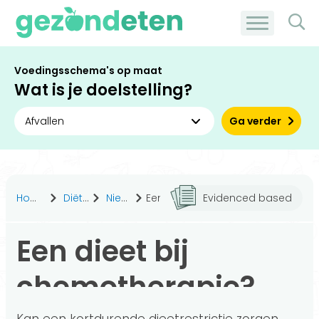
Voedingsschema's op maat
Wat is je doelstelling?
Ga verder
Home
Diëten
Nieuws
Een dieet bij chemotherapie?
Evidenced based
Een dieet bij
chemotherapie?