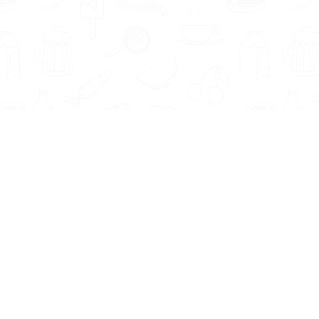
Informatie
Onze Tools
Over ons
BMI berekenen
Artikelen
Caloriebehoefte berekenen
Nieuws
Ideale gewicht berekenen
Antwoorden
Calorieverbruik berekenen
Contact
Algemene voorwaarden
Privacy beleid