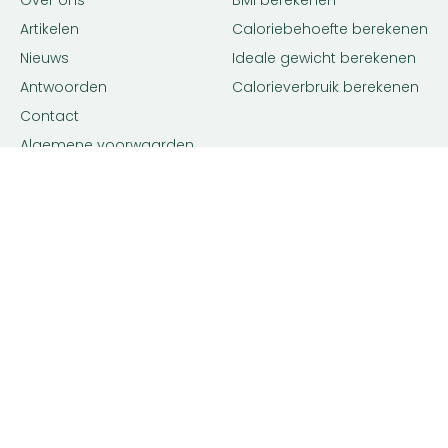
Over ons
BMI berekenen
Artikelen
Caloriebehoefte berekenen
Nieuws
Ideale gewicht berekenen
Antwoorden
Calorieverbruik berekenen
Contact
Algemene voorwaarden
Privacy beleid
Voedingsexpert Zoeken
Voor Bedrijven
Zoeken op locatie
Bedrijf aanmelden
Matching tool
Inloggen
Diëtist
Premium
Gewichtsconsulent
Adverteren
Voedingsdeskundige
Advertentie voorwaarden
Leefstijlcoach
Orthomoleculair therapeut