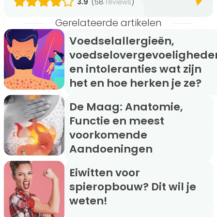
3.9
(58
)
reviews
Gerelateerde artikelen
Voedselallergieën,
voedselovergevoelighede
en intoleranties wat zijn
het en hoe herken je ze?
De Maag: Anatomie,
Functie en meest
voorkomende
Aandoeningen
Eiwitten voor
spieropbouw? Dit wil je
weten!