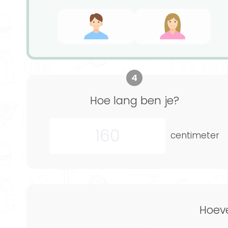
4
Hoe lang ben je?
centimeter
Hoev