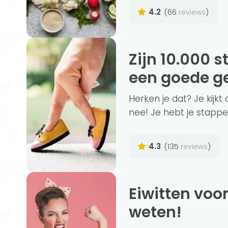
4.2
(66
)
reviews
Zijn 10.000 stappen per dag nodig voor
een goede g
Herken je dat? Je kijk
nee! Je hebt je stappe
4.3
(135
)
reviews
Eiwitten voor spieropbouw? Dit wil je
weten!