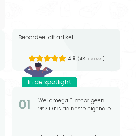
Beoordeel dit artikel
4.9
(48
)
reviews
In de spotlight
01
Wel omega 3, maar geen
vis? Dit is de beste algenolie