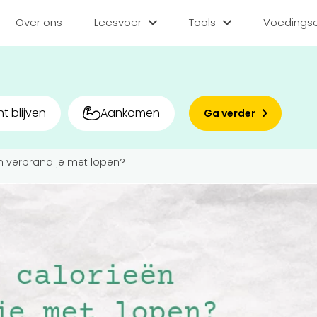
Over ons
Leesvoer
Tools
Voedingse
Categorieën
Tools
Voedin
Diëten
BMI berekenen
Zoek
t blijven
Aankomen
Ga verder
Gezond leven
Caloriebehoefte b
Matc
n verbrand je met lopen?
Voor v
Medisch
Ideale gewicht be
Sporten
Calorieverbruik be
Bedr
Quiz
Voeding
Inlo
Voedingsstoffen
Hoe gezond eet jij?