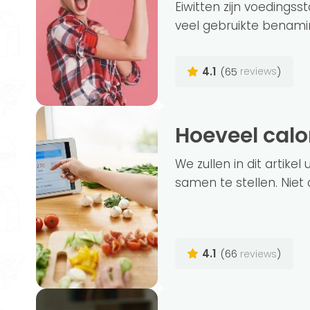
Eiwitten zijn voedingss
veel gebruikte benaming
4.1
(65
)
reviews
Hoeveel cal
We zullen in dit artike
samen te stellen. Niet 
4.1
(66
)
reviews