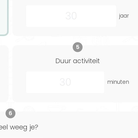
jaar
5
Duur activiteit
minuten
6
eel weeg je?