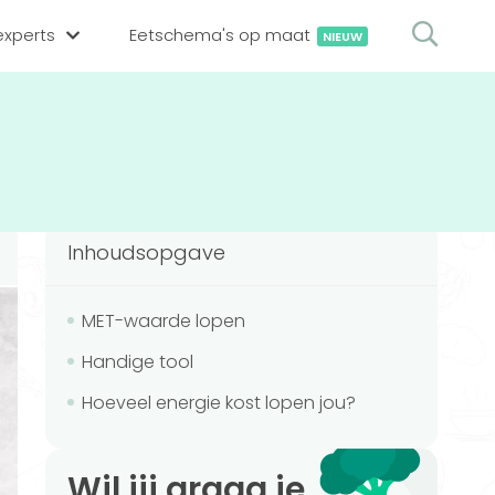
xperts
Eetschema's op maat
NIEUW
gsexpert zoeken
en op locatie
erekenen
hing tool
Inhoudsopgave
oedingsexperts
rekenen
rekenen
ijf aanmelden
MET-waarde lopen
Handige tool
ggen
Hoeveel energie kost lopen jou?
Wil jij graag je