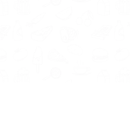
Informatie
Onze Tools
Over ons
BMI berekenen
Artikelen
Caloriebehoefte berekenen