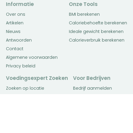
Informatie
Onze Tools
Over ons
BMI berekenen
Artikelen
Caloriebehoefte berekenen
Nieuws
Ideale gewicht berekenen
Antwoorden
Calorieverbruik berekenen
Contact
Algemene voorwaarden
Privacy beleid
Voedingsexpert Zoeken
Voor Bedrijven
Zoeken op locatie
Bedrijf aanmelden
Matching tool
Inloggen
Diëtist
Premium
Gewichtsconsulent
Adverteren
Voedingsdeskundige
Advertentie voorwaarden
Leefstijlcoach