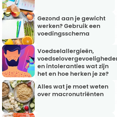
Gezond aan je gewicht
werken? Gebruik een
voedingsschema
Voedselallergieën,
voedselovergevoelighede
en intoleranties wat zijn
het en hoe herken je ze?
Alles wat je moet weten
over macronutriënten