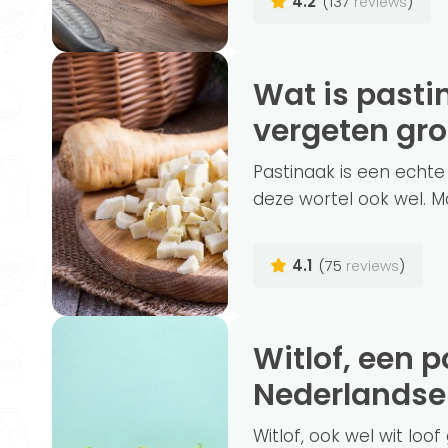
4.2
(137
)
reviews
Wat is pastinaak en hoe gezond is deze
vergeten gr
Pastinaak is een echt
deze wortel ook wel. M
4.1
(75
)
reviews
Witlof, een populaire groente in de
Nederlandse
Witlof, ook wel wit lo