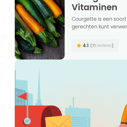
Vitaminen
Courgette is een soort
gerechten kunt verwerk
4.1
(71
)
reviews