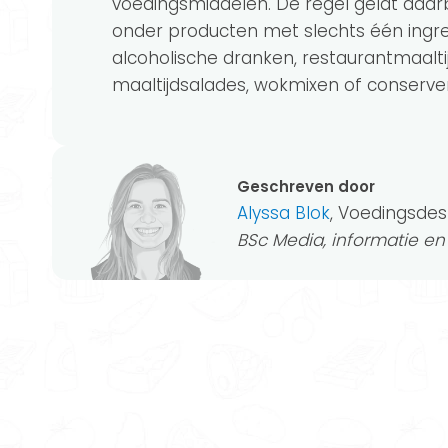
voedingsmiddelen. De regel geldt daarbij
onder producten met slechts één ingredi
alcoholische dranken, restaurantmaaltij
maaltijdsalades, wokmixen of conserven 
Geschreven door
Alyssa Blok
, Voedingsdes
BSc Media, informatie e