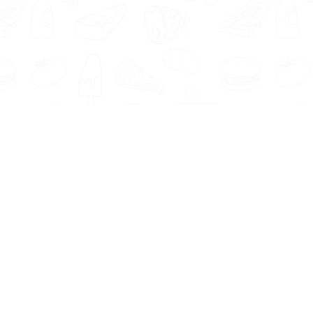
Informatie
Onze Tools
Over ons
BMI berekenen
Artikelen
Caloriebehoefte berekenen
Nieuws
Ideale gewicht berekenen
Antwoorden
Calorieverbruik berekenen
Contact
Algemene voorwaarden
Privacy beleid