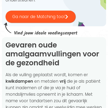
ondersteunen.
Ga naar de Matching tool
Vind jouw ideale voedingsexpert
Gevaren oude
amalgaamvullingen voor
de gezondheid
Als de vulling geplaatst wordt, komen er
kwikdampen
en metalen
vrij
die je als patiënt
kunt inademen of die je via je huid of
mondslijmvlies opneemt in je lichaam. Met
name voor tandartsen zou dit gevaarlijk
kunnen zijn omdat zij er veelvuldig mee werken.