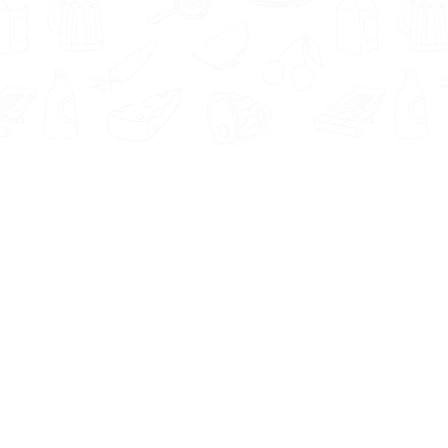
Informatie
Onze Tools
Over ons
BMI berekenen
Artikelen
Caloriebehoefte berekenen
Nieuws
Ideale gewicht berekenen
Antwoorden
Calorieverbruik berekenen
Contact
Algemene voorwaarden
Privacy beleid