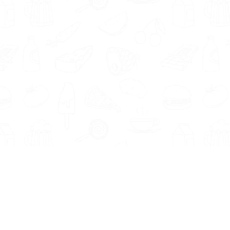
Informatie
Onze Tools
Over ons
BMI berekenen
Artikelen
Caloriebehoefte berekenen