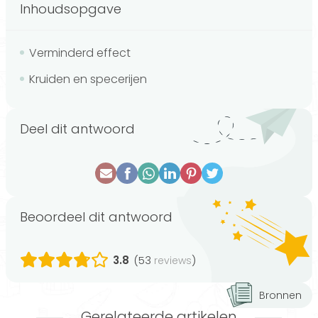
Inhoudsopgave
Verminderd effect
Kruiden en specerijen
Deel dit antwoord
Beoordeel dit antwoord
3.8
(53
)
reviews
Bronnen
Gerelateerde artikelen