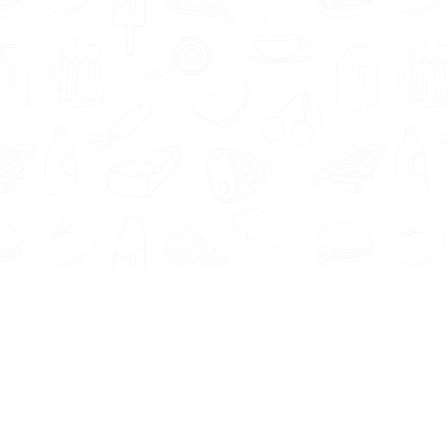
Informatie
Onze Tools
Over ons
BMI berekenen
Artikelen
Caloriebehoefte berekenen
Nieuws
Ideale gewicht berekenen