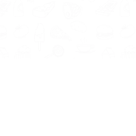
Informatie
Onze Tools
Over ons
BMI berekenen
Artikelen
Caloriebehoefte berekenen
Nieuws
Ideale gewicht berekenen
Antwoorden
Calorieverbruik berekenen
Contact
Algemene voorwaarden